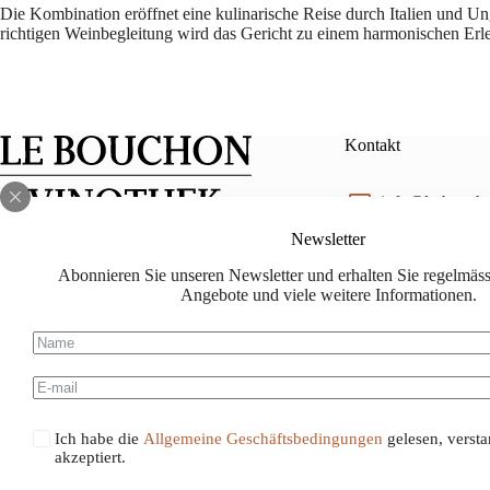
Die Kombination eröffnet eine kulinarische Reise durch Italien und U
richtigen Weinbegleitung wird das Gericht zu einem harmonischen Erl
Kontakt
info@le-bouch
Newsletter
Facebook
Instagram
lebouchon.ch@
Abonnieren Sie unseren Newsletter und erhalten Sie regelmässi
Angebote und viele weitere Informationen.
078 714 88 88
Ich habe die
Allgemeine Geschäftsbedingungen
gelesen, verst
akzeptiert.