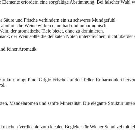
se Elemente erfordern eine sorgfältige Abstimmung. Bei falscher Wahl 
er Säure und Frische verhindern ein zu schweres Mundgefühl.
Tanninreiche Weine wirken dann hart und unharmonisch.
in, der aromatische Tiefe bietet, ohne zu dominieren.
ck; der Wein sollte die delikaten Noten unterstreichen, nicht überdec
und feiner Aromatik.
 Struktur bringt Pinot Grigio Frische auf den Teller. Er harmoniert he
ol.
noten, Mandelaromen und sanfte Mineralität. Die elegante Struktur unt
t machen Verdicchio zum idealen Begleiter für Wiener Schnitzel mit lei