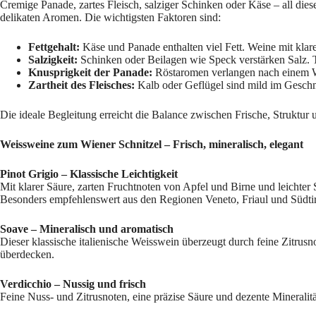
Cremige Panade, zartes Fleisch, salziger Schinken oder Käse – all die
delikaten Aromen. Die wichtigsten Faktoren sind:
Fettgehalt:
Käse und Panade enthalten viel Fett. Weine mit klar
Salzigkeit:
Schinken oder Beilagen wie Speck verstärken Salz. 
Knusprigkeit der Panade:
Röstaromen verlangen nach einem We
Zartheit des Fleisches:
Kalb oder Geflügel sind mild im Geschma
Die ideale Begleitung erreicht die Balance zwischen Frische, Struktur 
Weissweine zum Wiener Schnitzel – Frisch, mineralisch, elegant
Pinot Grigio – Klassische Leichtigkeit
Mit klarer Säure, zarten Fruchtnoten von Apfel und Birne und leichter
Besonders empfehlenswert aus den Regionen Veneto, Friaul und Südtir
Soave – Mineralisch und aromatisch
Dieser klassische italienische Weisswein überzeugt durch feine Zitrus
überdecken.
Verdicchio – Nussig und frisch
Feine Nuss- und Zitrusnoten, eine präzise Säure und dezente Mineralitä