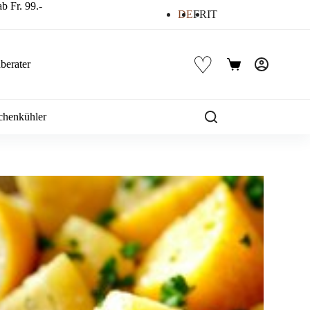
b Fr. 99.-
DE
FR
IT
♡
berater
Warenkorb
chenkühler