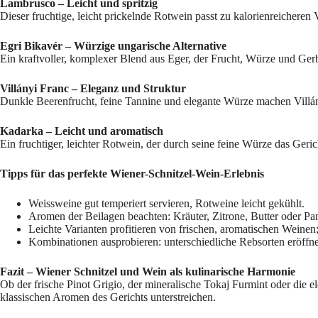
Lambrusco – Leicht und spritzig
Dieser fruchtige, leicht prickelnde Rotwein passt zu kalorienreicheren
Egri Bikavér – Würzige ungarische Alternative
Ein kraftvoller, komplexer Blend aus Eger, der Frucht, Würze und Gerbs
Villányi Franc – Eleganz und Struktur
Dunkle Beerenfrucht, feine Tannine und elegante Würze machen Villány
Kadarka – Leicht und aromatisch
Ein fruchtiger, leichter Rotwein, der durch seine feine Würze das Geri
Tipps für das perfekte Wiener-Schnitzel-Wein-Erlebnis
Weissweine gut temperiert servieren, Rotweine leicht gekühlt.
Aromen der Beilagen beachten: Kräuter, Zitrone, Butter oder P
Leichte Varianten profitieren von frischen, aromatischen Weinen;
Kombinationen ausprobieren: unterschiedliche Rebsorten eröff
Fazit – Wiener Schnitzel und Wein als kulinarische Harmonie
Ob der frische Pinot Grigio, der mineralische Tokaj Furmint oder die e
klassischen Aromen des Gerichts unterstreichen.