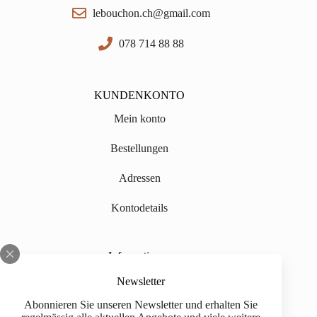
lebouchon.ch@gmail.com
078 714 88 88
KUNDENKONTO
Mein konto
Bestellungen
Adressen
Kontodetails
Informationen
Über uns
Newsletter
Abonnieren Sie unseren Newsletter und erhalten Sie
Impressum