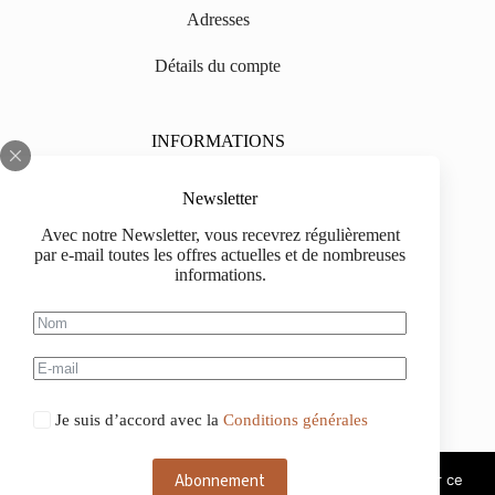
Adresses
Détails du compte
INFORMATIONS
Sur nous
Newsletter
Impressum
Avec notre Newsletter, vous recevrez régulièrement
par e-mail toutes les offres actuelles et de nombreuses
Livraison
informations.
Informations d'achat
Information de paiement
Je suis d’accord avec la
Conditions générales
Abonnement
Ce site web utilise des cookies. Si vous continuez à utiliser ce