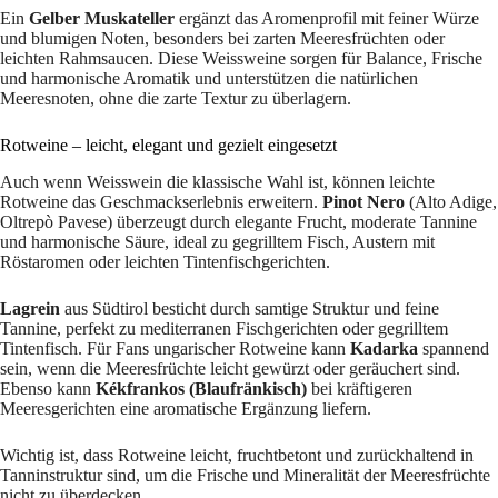
Ein
Gelber Muskateller
ergänzt das Aromenprofil mit feiner Würze
und blumigen Noten, besonders bei zarten Meeresfrüchten oder
leichten Rahmsaucen. Diese Weissweine sorgen für Balance, Frische
und harmonische Aromatik und unterstützen die natürlichen
Meeresnoten, ohne die zarte Textur zu überlagern.
Rotweine – leicht, elegant und gezielt eingesetzt
Auch wenn Weisswein die klassische Wahl ist, können leichte
Rotweine das Geschmackserlebnis erweitern.
Pinot Nero
(Alto Adige,
Oltrepò Pavese) überzeugt durch elegante Frucht, moderate Tannine
und harmonische Säure, ideal zu gegrilltem Fisch, Austern mit
Röstaromen oder leichten Tintenfischgerichten.
Lagrein
aus Südtirol besticht durch samtige Struktur und feine
Tannine, perfekt zu mediterranen Fischgerichten oder gegrilltem
Tintenfisch. Für Fans ungarischer Rotweine kann
Kadarka
spannend
sein, wenn die Meeresfrüchte leicht gewürzt oder geräuchert sind.
Ebenso kann
Kékfrankos (Blaufränkisch)
bei kräftigeren
Meeresgerichten eine aromatische Ergänzung liefern.
Wichtig ist, dass Rotweine leicht, fruchtbetont und zurückhaltend in
Tanninstruktur sind, um die Frische und Mineralität der Meeresfrüchte
nicht zu überdecken.