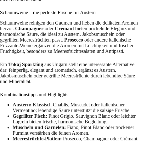
Schaumweine – die perfekte Frische für Austern
Schaumweine reinigen den Gaumen und heben die delikaten Aromen
hervor.
Champagner
oder
Crémant
bieten prickelnde Eleganz und
harmonische Säure, die ideal zu Austern, Jakobsmuscheln oder
gegrillten Meeresfrüchten passt.
Prosecco
oder andere italienische
Frizzante-Weine ergänzen die Aromen mit Leichtigkeit und frischer
Fruchtigkeit, besonders zu Meeresfrüchtesalaten und Antipasti.
Ein
Tokaj Sparkling
aus Ungarn stellt eine interessante Alternative
dar: feinperlig, elegant und aromatisch, ergänzt es Austern,
Jakobsmuscheln oder gegrillte Meeresfrüchte durch lebendige Säure
und Mineralität.
Kombinationstipps und Highlights
Austern:
Klassisch Chablis, Muscadet oder italienischer
Vermentino; lebendige Säure unterstützt die salzige Frische.
Gegrillter Fisch:
Pinot Grigio, Sauvignon Blanc oder leichter
Lagrein bieten frische, harmonische Begleitung.
Muscheln und Garnelen:
Fiano, Pinot Blanc oder trockener
Furmint verstärken die feinen Aromen.
Meeresfrüchte-Platten:
Prosecco, Champagner oder Crémant