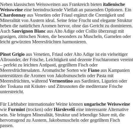
Neben klassischen Weissweinen aus Frankreich bieten
italienische
Weissweine
eine beeindruckende Vielfalt an passenden Optionen. Ein
Chardonnay
aus Venetien oder Friaul ergänzt die Cremigkeit und
Mineralität von Austern ideal. Seine feine Frucht und elegante Struktur
heben die natürlichen Aromen hervor, ohne das Gericht zu dominieren.
Auch
Sauvignon Blanc
aus Alto Adige oder Collio überzeugt mit
grasigen, zitrischen Noten, die besonders zu Muscheln, Garnelen oder
leicht gewürzten Meeresfrüchten harmonieren.
Pinot Grigio
aus Venetien, Friaul oder Alto Adige ist ein vielseitiger
Allrounder, der Frische, Leichtigkeit und dezente Fruchtaromen vereint
– perfekt zu leichten Antipasti, gegrilltem Fisch oder
Meeresfrüchtesalaten. Aromatische Sorten wie
Fiano
aus Kampanien
unterstützen die Aromen von Jakobsmuscheln oder Pasta mit
Meeresfrüchten, während
Vermentino
aus Sardinien, Ligurien oder
der Toskana mit Kräuter- und Zitrusnoten die mediterrane Frische
unterstreicht.
Für Liebhaber internationaler Weine können
ungarische Weissweine
wie
Furmint
(trocken) oder
Hárslevelű
eine interessante Alternative
sein. Sie bringen Mineralität, Struktur und lebendige Säure mit, die
hervorragend zu Austern, Jakobsmuscheln oder gegrilltem Fisch
passen.