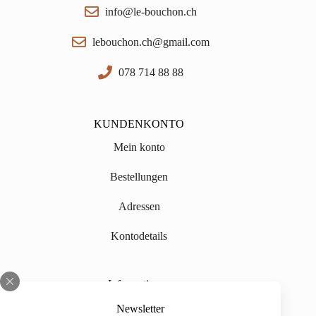
info@le-bouchon.ch
lebouchon.ch@gmail.com
078 714 88 88
KUNDENKONTO
Mein konto
Bestellungen
Adressen
Kontodetails
Informationen
Über uns
Newsletter