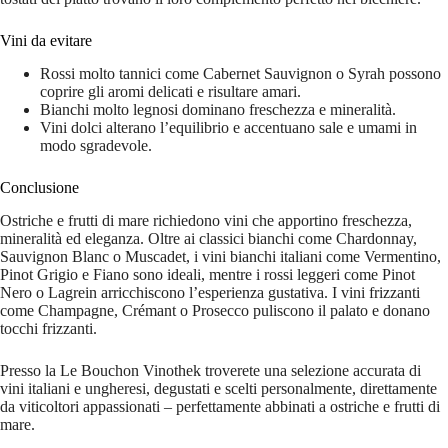
Vini da evitare
Rossi molto tannici come Cabernet Sauvignon o Syrah possono
coprire gli aromi delicati e risultare amari.
Bianchi molto legnosi dominano freschezza e mineralità.
Vini dolci alterano l’equilibrio e accentuano sale e umami in
modo sgradevole.
Conclusione
Ostriche e frutti di mare richiedono vini che apportino freschezza,
mineralità ed eleganza. Oltre ai classici bianchi come Chardonnay,
Sauvignon Blanc o Muscadet, i vini bianchi italiani come Vermentino,
Pinot Grigio e Fiano sono ideali, mentre i rossi leggeri come Pinot
Nero o Lagrein arricchiscono l’esperienza gustativa. I vini frizzanti
come Champagne, Crémant o Prosecco puliscono il palato e donano
tocchi frizzanti.
Presso la Le Bouchon Vinothek troverete una selezione accurata di
vini italiani e ungheresi, degustati e scelti personalmente, direttamente
da viticoltori appassionati – perfettamente abbinati a ostriche e frutti di
mare.