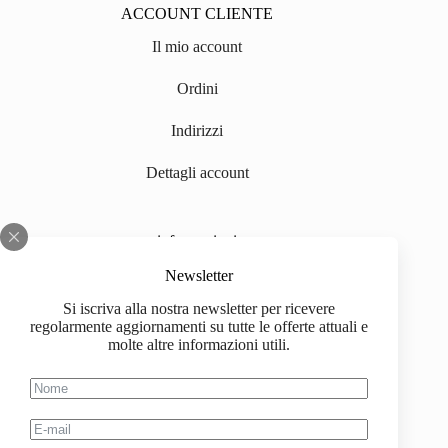
ACCOUNT CLIENTE
Il mio account
Ordini
Indirizzi
Dettagli account
informazioni
Chi siamo
Newsletter
Si iscriva alla nostra newsletter per ricevere
Impressum
regolarmente aggiornamenti su tutte le offerte attuali e
molte altre informazioni utili.
Spedizione
Informazioni sull'acquisto
Condizioni generali di contratto