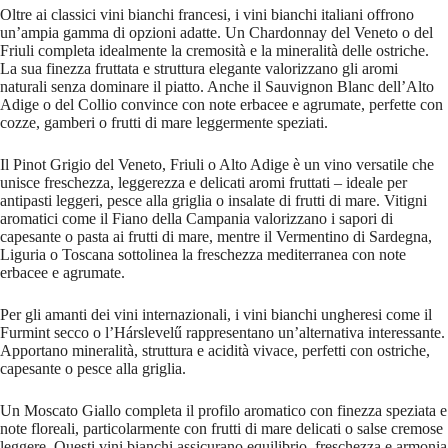
Oltre ai classici vini bianchi francesi, i vini bianchi italiani offrono
un’ampia gamma di opzioni adatte. Un Chardonnay del Veneto o del
Friuli completa idealmente la cremosità e la mineralità delle ostriche.
La sua finezza fruttata e struttura elegante valorizzano gli aromi
naturali senza dominare il piatto. Anche il Sauvignon Blanc dell’Alto
Adige o del Collio convince con note erbacee e agrumate, perfette con
cozze, gamberi o frutti di mare leggermente speziati.
Il Pinot Grigio del Veneto, Friuli o Alto Adige è un vino versatile che
unisce freschezza, leggerezza e delicati aromi fruttati – ideale per
antipasti leggeri, pesce alla griglia o insalate di frutti di mare. Vitigni
aromatici come il Fiano della Campania valorizzano i sapori di
capesante o pasta ai frutti di mare, mentre il Vermentino di Sardegna,
Liguria o Toscana sottolinea la freschezza mediterranea con note
erbacee e agrumate.
Per gli amanti dei vini internazionali, i vini bianchi ungheresi come il
Furmint secco o l’Hárslevelű rappresentano un’alternativa interessante.
Apportano mineralità, struttura e acidità vivace, perfetti con ostriche,
capesante o pesce alla griglia.
Un Moscato Giallo completa il profilo aromatico con finezza speziata e
note floreali, particolarmente con frutti di mare delicati o salse cremose
leggere. Questi vini bianchi assicurano equilibrio, freschezza e armonia