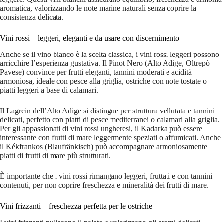
aromatica, valorizzando le note marine naturali senza coprire la
consistenza delicata.
Vini rossi – leggeri, eleganti e da usare con discernimento
Anche se il vino bianco è la scelta classica, i vini rossi leggeri possono
arricchire l’esperienza gustativa. Il Pinot Nero (Alto Adige, Oltrepò
Pavese) convince per frutti eleganti, tannini moderati e acidità
armoniosa, ideale con pesce alla griglia, ostriche con note tostate o
piatti leggeri a base di calamari.
Il Lagrein dell’Alto Adige si distingue per struttura vellutata e tannini
delicati, perfetto con piatti di pesce mediterranei o calamari alla griglia.
Per gli appassionati di vini rossi ungheresi, il Kadarka può essere
interessante con frutti di mare leggermente speziati o affumicati. Anche
il Kékfrankos (Blaufränkisch) può accompagnare armoniosamente
piatti di frutti di mare più strutturati.
È importante che i vini rossi rimangano leggeri, fruttati e con tannini
contenuti, per non coprire freschezza e mineralità dei frutti di mare.
Vini frizzanti – freschezza perfetta per le ostriche