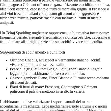
I vini frizzanti puliscono il palato e valorizzano gli aromi delicati.
Champagne o Crémant offrono eleganza frizzante e acidità armoniosa,
ideali con ostriche, capesante o frutti di mare alla griglia. Il Prosecco o
altri vini frizzanti italiani completano gli aromi con leggerezza e
freschezza fruttata, particolarmente con insalate di frutti di mare e
antipasti.
Un Tokaj Sparkling ungherese rappresenta un’alternativa interessante:
finemente perlate, elegante e aromatico, valorizza ostriche, capesante o
frutti di mare alla griglia grazie alla sua acidità vivace e mineralità.
Suggerimenti di abbinamento e punti forti
Ostriche: Chablis, Muscadet o Vermentino italiano; acidità
vivace supporta la freschezza salina.
Pesce alla griglia: Pinot Grigio, Sauvignon Blanc o Lagrein
leggero per un abbinamento fresco e armonioso.
Cozze e gamberi: Fiano, Pinot Bianco o Furmint secco esaltano
gli aromi delicati.
Piatti di frutti di mare: Prosecco, Champagne o Crémant
puliscono il palato e mettono in risalto la varietà.
L’abbinamento deve valorizzare i sapori naturali del mare e
accentuarne la freschezza. Erbe mediterranee, note agrumate o aromi
tostati del piatto trovano il loro complemento perfetto nel bicchiere.