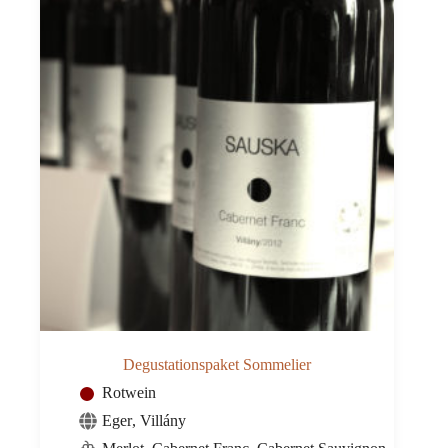
Degustationspaket Sommelier
Rotwein
Eger
,
Villány