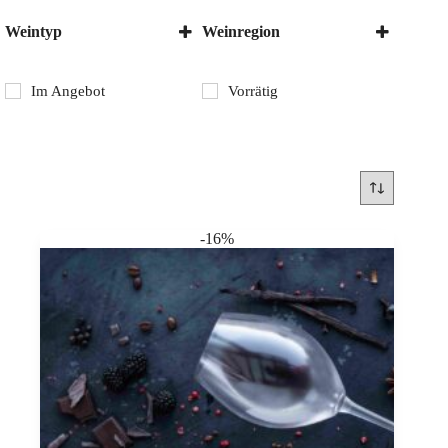
Weintyp
Weinregion
Rotwein
Eger
Schaumwein
Etyek-Buda
Im Angebot
Vorrätig
Süsswein
Tokaj
Weisswein
Villány
-16%