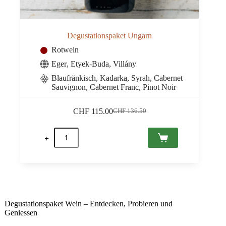
Degustationspaket Ungarn
Rotwein
Eger
,
Etyek-Buda
,
Villány
Blaufränkisch, Kadarka, Syrah, Cabernet
Sauvignon, Cabernet Franc, Pinot Noir
CHF
115.00
CHF
136.50
Ursprünglicher
Aktueller
Preis
Preis
Degustationspaket
war:
ist:
Ungarn
CHF 136.50
CHF 115.00.
Menge
Degustationspaket Wein – Entdecken, Probieren und
Geniessen