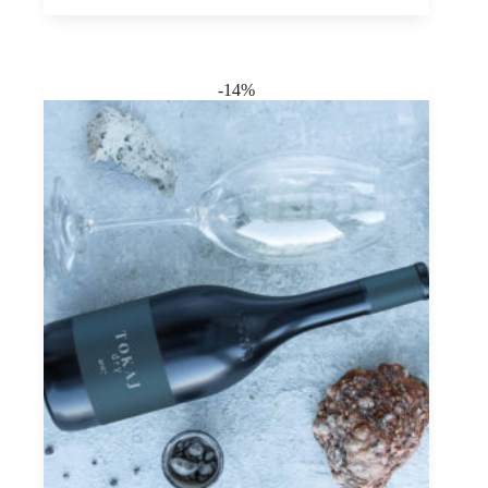
&
Villány
Menge
-14%