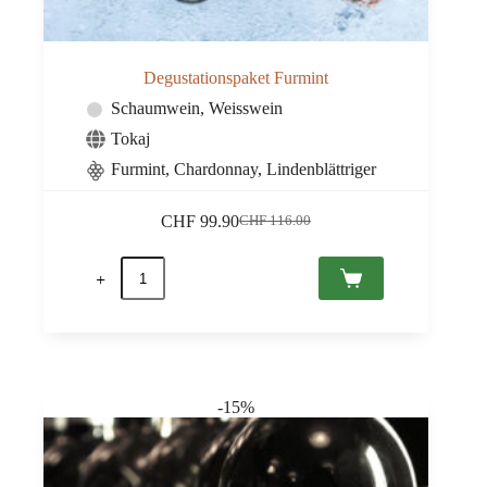
Degustationspaket Furmint
Schaumwein
,
Weisswein
Tokaj
Furmint, Chardonnay, Lindenblättriger
CHF
99.90
CHF
116.00
Ursprünglicher
Aktueller
Preis
Preis
Degustationspaket
war:
ist:
Furmint
CHF 116.00
CHF 99.90.
Menge
-15%