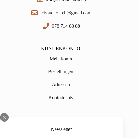
lebouchon.ch@gmail.com
078 714 88 88
KUNDENKONTO
Mein konto
Bestellungen
Adressen
Kontodetails
Informationen
Über uns
Newsletter