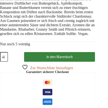
intensive Duftfächer von Buttergebäck, Apfelkompott,
Banane und Butterblumen vereint sich zu einer fruchtigen
Komposition mit Düften nach Backstube. Bereits beim ersten
Schluck zeigt sich der charaktervolle Südtiroler Chardonnay.
Am Gaumen präsentiert er sich frisch und cremig zugleich mit
einer animierenden Säure und dichtem Extrakt. Aromen die an
Mandarine, Rhabarber, Granny Smith und Pfirsich erinnern,
gesellen sich zu edlen Röstaromen. Enthält Sulfite. Vegan.
Nur noch 5 vorrätig
Chardonnay
In den Warenkorb
Magdalena
2020
DOC
Zur Wunschliste hinzufügen
Südtirol,
Garantiert sicherer Checkout
Nicolussi-
Leck
0,75
Menge