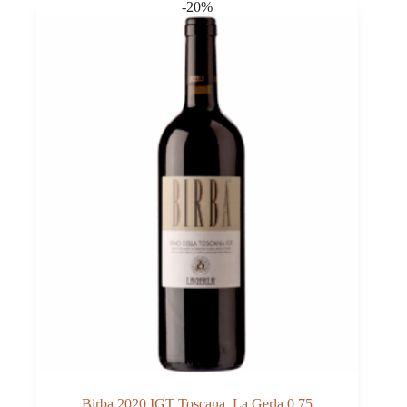
-20%
Meridiana
0,75
Menge
Birba 2020 IGT Toscana, La Gerla 0,75