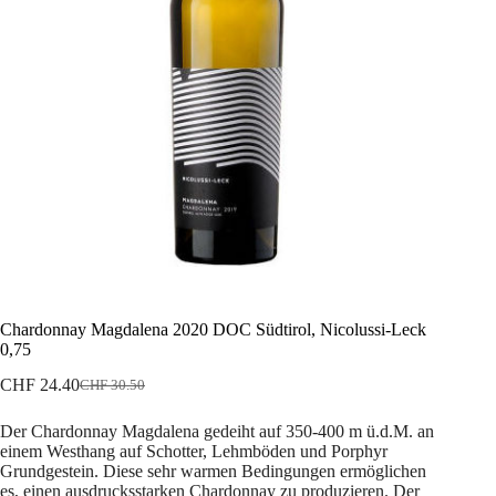
Chardonnay Magdalena 2020 DOC Südtirol, Nicolussi-Leck
0,75
CHF
24.40
CHF
30.50
Ursprünglicher
Aktueller
Preis
Preis
Der Chardonnay Magdalena gedeiht auf 350-400 m ü.d.M. an
war:
ist:
einem Westhang auf Schotter, Lehmböden und Porphyr
CHF 30.50
CHF 24.40.
Grundgestein. Diese sehr warmen Bedingungen ermöglichen
es, einen ausdrucksstarken Chardonnay zu produzieren. Der