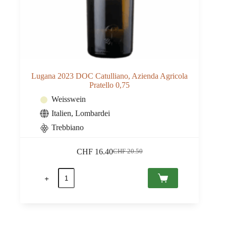
Lugana 2023 DOC Catulliano, Azienda Agricola
Pratello 0,75
Weisswein
Italien
,
Lombardei
Trebbiano
CHF
16.40
CHF
20.50
Ursprünglicher
Aktueller
Preis
Preis
Lugana
war:
ist:
2023
CHF 20.50
CHF 16.40.
DOC
Catulliano,
Azienda
Agricola
Pratello