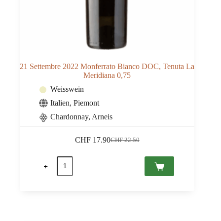
21 Settembre 2022 Monferrato Bianco DOC, Tenuta La
Meridiana 0,75
Weisswein
Italien
,
Piemont
Chardonnay, Arneis
CHF
17.90
CHF
22.50
Ursprünglicher
Aktueller
Preis
Preis
21
war:
ist:
Settembre
CHF 22.50
CHF 17.90.
2022
Monferrato
Bianco
DOC,
Tenuta
La