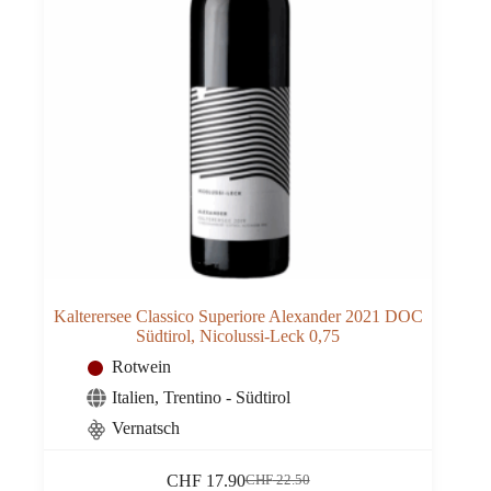
Kalterersee Classico Superiore Alexander 2021 DOC
Südtirol, Nicolussi-Leck 0,75
Rotwein
Italien
,
Trentino - Südtirol
Vernatsch
CHF
17.90
CHF
22.50
Ursprünglicher
Aktueller