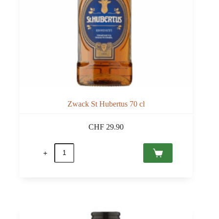
Zwack St Hubertus 70 cl
CHF
29.90
quantité
de
Zwack
St
Hubertus
70
cl