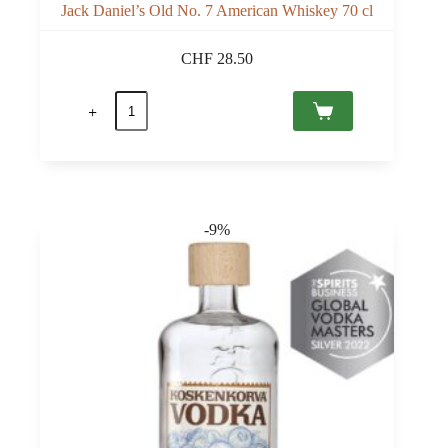
Jack Daniel’s Old No. 7 American Whiskey 70 cl
CHF
28.50
quantité
de
Jack
Daniel’s
Old
No.
7
American
-9%
Whiskey
70
cl