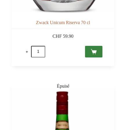
Zwack Unicum Riserva 70 cl
CHF
59.90
quantité
de
Zwack
Unicum
Riserva
70
cl