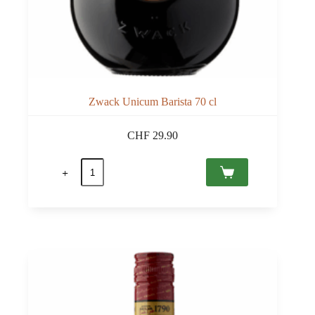
Zwack Unicum Barista 70 cl
CHF
29.90
quantité
de
Zwack
Unicum
Barista
70
cl