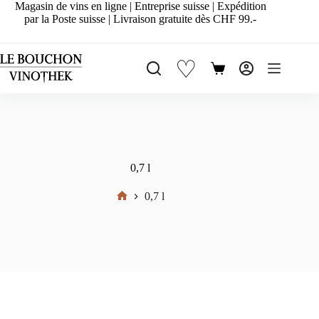
Passer
Magasin de vins en ligne | Entreprise suisse | Expédition
au
par la Poste suisse | Livraison gratuite dès CHF 99.-
contenu
♡
Panier
d’achat
0,7 l
0,7 l
Accueil