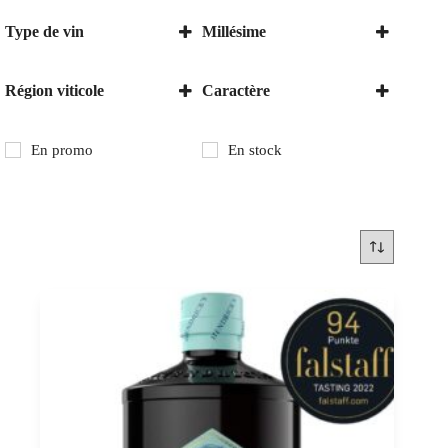
Type de vin
Millésime
Vin blanc
2022
Région viticole
Caractère
Suisse
Sec
Vaud
En promo
En stock