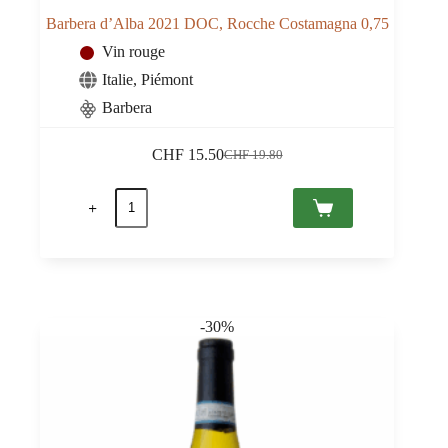
Barbera d’Alba 2021 DOC, Rocche Costamagna 0,75
Vin rouge
Italie
,
Piémont
Barbera
CHF
15.50
CHF
19.80
Le
Le
prix
prix
quantité
initial
actuel
de
était :
est :
Barbera
CHF 19.80.
CHF 15.50.
d'Alba
2021
DOC,
Rocche
Costamagna
-30%
0,75