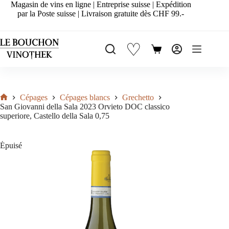
Passer
Magasin de vins en ligne | Entreprise suisse | Expédition
au
par la Poste suisse | Livraison gratuite dès CHF 99.-
contenu
♡
Panier
d’achat
Cépages
Cépages blancs
Grechetto
Accueil
San Giovanni della Sala 2023 Orvieto DOC classico
superiore, Castello della Sala 0,75