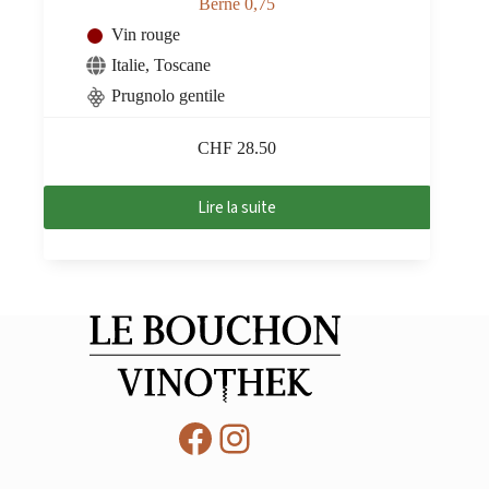
Bèrne 0,75
Vin rouge
Italie
,
Toscane
Prugnolo gentile
CHF
28.50
Lire la suite
Facebook
Instagram