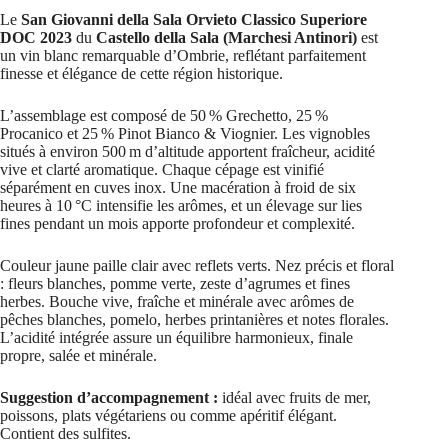
Le
San Giovanni della Sala Orvieto Classico Superiore
DOC 2023
du
Castello della Sala (Marchesi Antinori)
est
un vin blanc remarquable d’Ombrie, reflétant parfaitement
finesse et élégance de cette région historique.
L’assemblage est composé de 50 % Grechetto, 25 %
Procanico et 25 % Pinot Bianco & Viognier. Les vignobles
situés à environ 500 m d’altitude apportent fraîcheur, acidité
vive et clarté aromatique. Chaque cépage est vinifié
séparément en cuves inox. Une macération à froid de six
heures à 10 °C intensifie les arômes, et un élevage sur lies
fines pendant un mois apporte profondeur et complexité.
Couleur jaune paille clair avec reflets verts. Nez précis et floral
: fleurs blanches, pomme verte, zeste d’agrumes et fines
herbes. Bouche vive, fraîche et minérale avec arômes de
pêches blanches, pomelo, herbes printanières et notes florales.
L’acidité intégrée assure un équilibre harmonieux, finale
propre, salée et minérale.
Suggestion d’accompagnement :
idéal avec fruits de mer,
poissons, plats végétariens ou comme apéritif élégant.
Contient des sulfites.