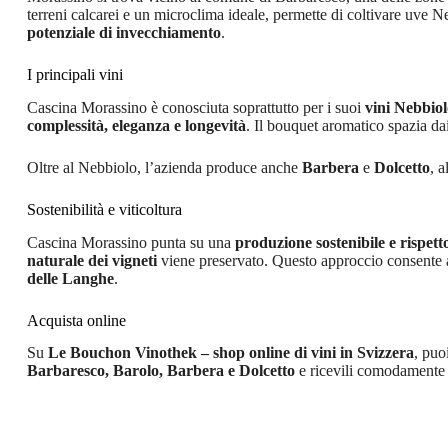
terreni calcarei e un microclima ideale, permette di coltivare uve
potenziale di invecchiamento
.
I principali vini
Cascina Morassino è conosciuta soprattutto per i suoi
vini Nebbiol
complessità, eleganza e longevità
. Il bouquet aromatico spazia dai 
Oltre al Nebbiolo, l’azienda produce anche
Barbera
e
Dolcetto
, a
Sostenibilità e viticoltura
Cascina Morassino punta su una
produzione sostenibile e rispett
naturale dei vigneti
viene preservato. Questo approccio consente 
delle Langhe
.
Acquista online
Su
Le Bouchon Vinothek – shop online di vini in Svizzera
, puo
Barbaresco, Barolo, Barbera e Dolcetto
e ricevili comodamente 