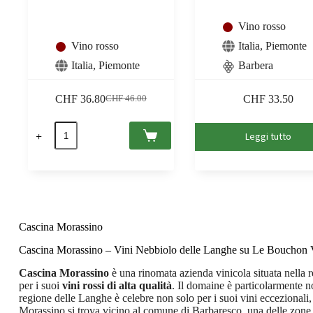
Vino rosso
Vino rosso
Italia
,
Piemonte
Italia
,
Piemonte
Barbera
CHF
36.80
CHF
33.50
CHF
46.00
Il
Il
prezzo
prezzo
Barbaresco
originale
attuale
Leggi tutto
Morassino
era:
è:
2021
CHF 46.00.
CHF 36.80.
DOCG,
Cascina
Morassino
0,75
quantità
Cascina Morassino
Cascina Morassino – Vini Nebbiolo delle Langhe su Le Bouchon V
Cascina Morassino
è una rinomata azienda vinicola situata nella 
per i suoi
vini rossi di alta qualità
. Il domaine è particolarmente n
regione delle Langhe è celebre non solo per i suoi vini eccezionali
Morassino si trova vicino al comune di Barbaresco, una delle zone 