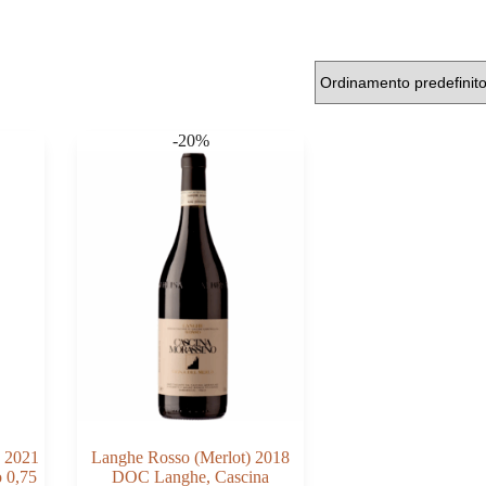
-20%
e 2021
Langhe Rosso (Merlot) 2018
 0,75
DOC Langhe, Cascina