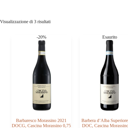
Visualizzazione di 3 risultati
-20%
Barbaresco Morassino 2021
Barbera d’Alba Superior
DOCG, Cascina Morassino 0,75
DOC, Cascina Morassino