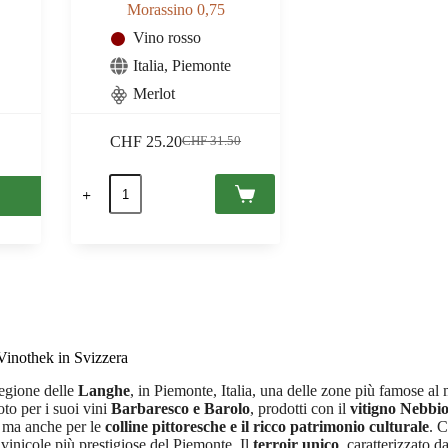
Morassino 0,75
Vino rosso
Italia
,
Piemonte
Merlot
CHF
25.20
CHF
31.50
Il
Il
prezzo
prezzo
Langhe
originale
attuale
Rosso
era:
è:
(Merlot)
CHF 31.50.
CHF 25.20.
2018
DOC
Langhe,
Cascina
Morassino
0,75
quantità
inothek in Svizzera
regione delle
Langhe
, in Piemonte, Italia, una delle zone più famose a
oto per i suoi vini
Barbaresco e Barolo
, prodotti con il
vitigno Nebbio
, ma anche per le
colline pittoresche e il ricco patrimonio culturale
. 
vinicole più prestigiose del Piemonte. Il
terroir unico
, caratterizzato d