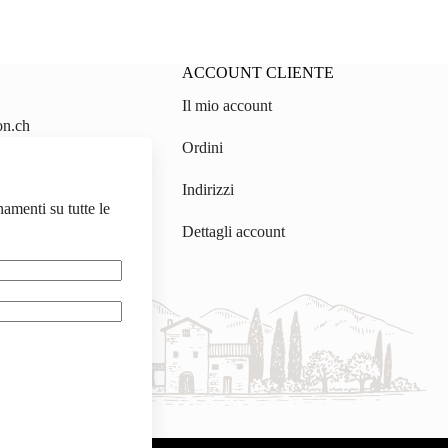
ACCOUNT CLIENTE
Il mio account
on.ch
Ordini
gmail.com
Indirizzi
namenti su tutte le
Dettagli account
.
Deutsch