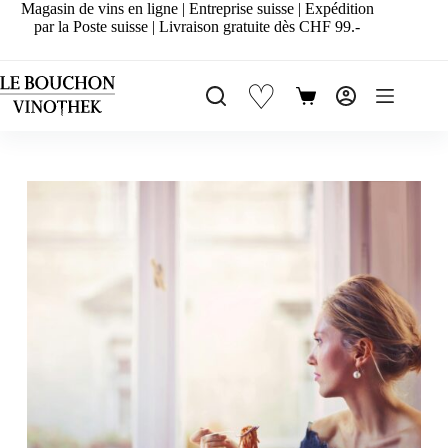
Passer
Magasin de vins en ligne | Entreprise suisse | Expédition
au
par la Poste suisse | Livraison gratuite dès CHF 99.-
contenu
♡
Panier
d’achat