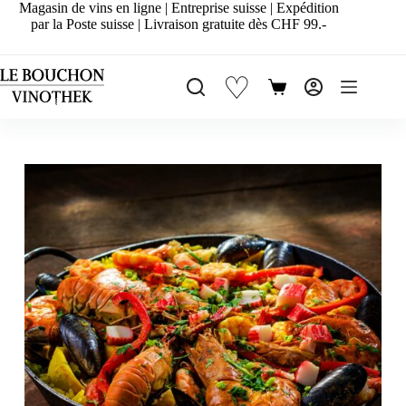
Passer
Magasin de vins en ligne | Entreprise suisse | Expédition
au
par la Poste suisse | Livraison gratuite dès CHF 99.-
contenu
♡
Panier
d’achat