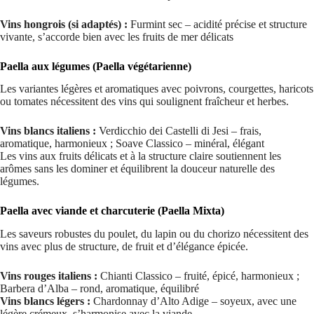
Vins hongrois (si adaptés) :
Furmint sec – acidité précise et structure
vivante, s’accorde bien avec les fruits de mer délicats
Paella aux légumes (Paella végétarienne)
Les variantes légères et aromatiques avec poivrons, courgettes, haricots
ou tomates nécessitent des vins qui soulignent fraîcheur et herbes.
Vins blancs italiens :
Verdicchio dei Castelli di Jesi – frais,
aromatique, harmonieux ; Soave Classico – minéral, élégant
Les vins aux fruits délicats et à la structure claire soutiennent les
arômes sans les dominer et équilibrent la douceur naturelle des
légumes.
Paella avec viande et charcuterie (Paella Mixta)
Les saveurs robustes du poulet, du lapin ou du chorizo nécessitent des
vins avec plus de structure, de fruit et d’élégance épicée.
Vins rouges italiens :
Chianti Classico – fruité, épicé, harmonieux ;
Barbera d’Alba – rond, aromatique, équilibré
Vins blancs légers :
Chardonnay d’Alto Adige – soyeux, avec une
légère crémeux, s’harmonise avec la viande