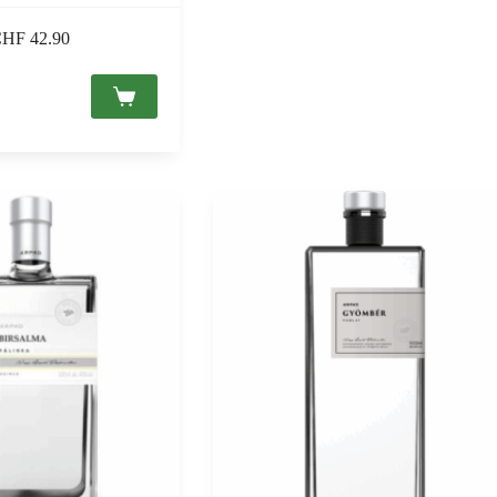
CHF
42.90