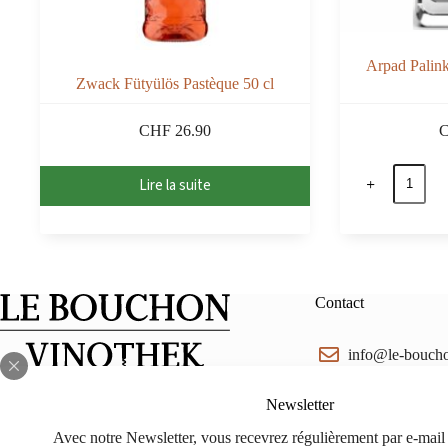
Arpad Palink
Zwack Fütyülös Pastèque 50 cl
CHF
26.90
quantité
Lire la suite
de
Arpad
Palinka
de
coing
40%
50
Contact
cl
info@le-bouch
Facebook
Instagram
lebouchon.ch@
Newsletter
Avec notre Newsletter, vous recevrez régulièrement par e-mail t
078 714 88 88