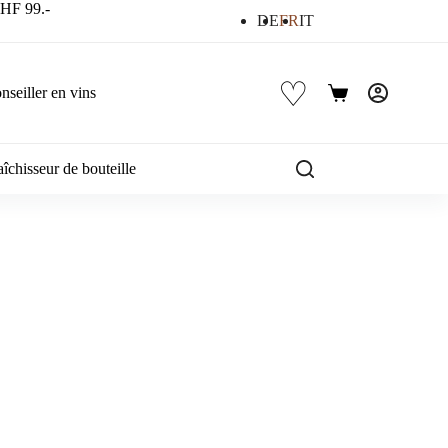
 CHF 99.-
DE
FR
IT
♡
nseiller en vins
Panier
d’achat
îchisseur de bouteille