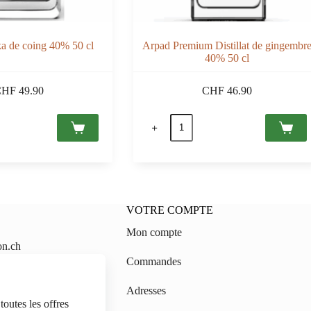
a de coing 40% 50 cl
Arpad Premium Distillat de gingembr
40% 50 cl
CHF
49.90
CHF
46.90
quantité
de
Arpad
Premium
Distillat
de
gingembre
40%
VOTRE COMPTE
50
cl
Mon compte
on.ch
Commandes
gmail.com
Adresses
outes les offres