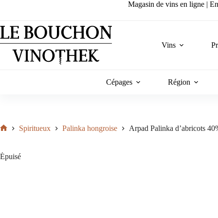
Passer
Magasin de vins en ligne | Ent
au
contenu
Vins
P
Cépages
Région
Spiritueux
Palinka hongroise
Arpad Palinka d’abricots 40
Accueil