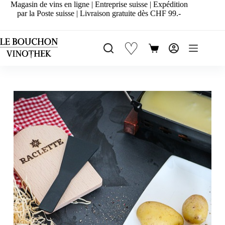
Passer
Magasin de vins en ligne | Entreprise suisse | Expédition
au
par la Poste suisse | Livraison gratuite dès CHF 99.-
contenu
♡
Panier
d’achat