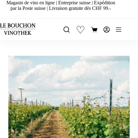
Passer
Magasin de vins en ligne | Entreprise suisse | Expédition
au
par la Poste suisse | Livraison gratuite dès CHF 99.-
contenu
♡
Panier
d’achat