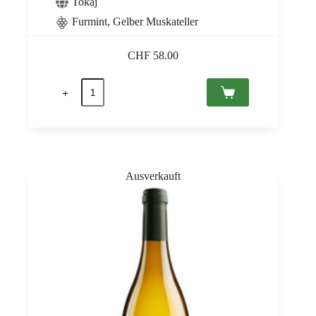
Tokaj
Furmint
,
Gelber Muskateller
CHF
58.00
Tokaji
Aszú
6
Puttonyos
2017
Tokaj
PDO,
Royal
Tokaji
0,5
Menge