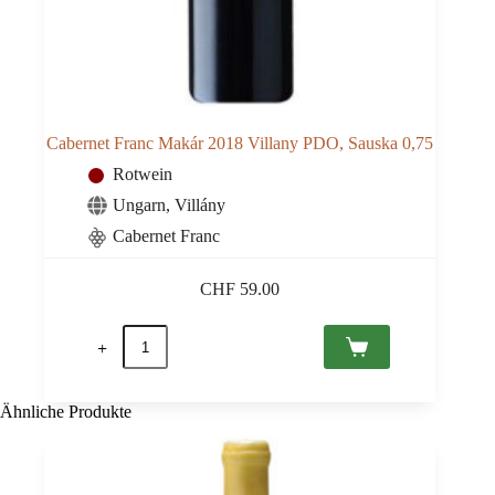
Cabernet Franc Makár 2018 Villany PDO, Sauska 0,75
Rotwein
Ungarn
,
Villány
Cabernet Franc
CHF
59.00
Cabernet
Franc
Makár
2018
Villany
Ähnliche Produkte
PDO,
Sauska
0,75
Menge