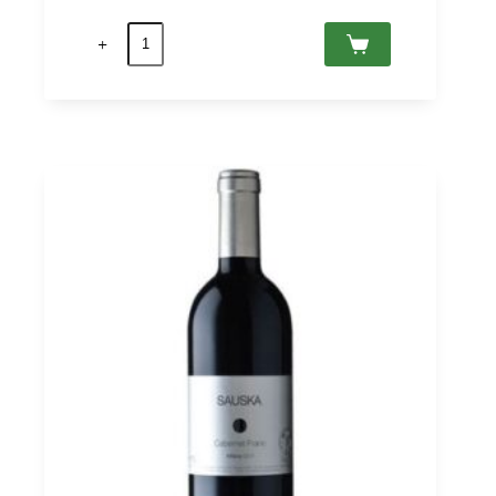
Merlot
Kopar
2018
Villány
PDO,
Sauska
0,75
Menge