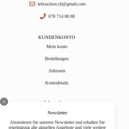
lebouchon.ch@gmail.com
078 714 88 88
KUNDENKONTO
Mein konto
Bestellungen
Adressen
Kontodetails
Informationen
Über uns
Newsletter
Abonnieren Sie unseren Newsletter und erhalten Sie
Impressum
regelmässig alle aktuellen Angebote und viele weitere