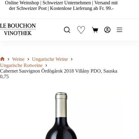
Zum
Online Weinshop | Schweizer Unternehmen | Versand mit
Inhalt
der Schweizer Post | Kostenlose Lieferung ab Fr. 99.-
springen
♡
Warenkorb
Weine
Ungarische Weine
Start
Ungarische Rotweine
Cabernet Sauvignon Ördögárok 2018 Villány PDO, Sauska
0,75