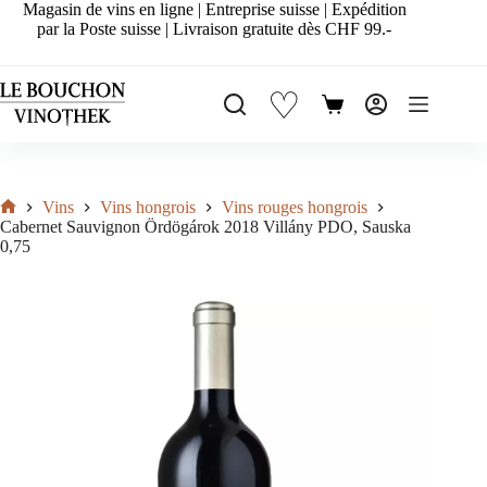
Passer
Magasin de vins en ligne | Entreprise suisse | Expédition
au
par la Poste suisse | Livraison gratuite dès CHF 99.-
contenu
♡
Panier
d’achat
Vins
Vins hongrois
Vins rouges hongrois
Accueil
Cabernet Sauvignon Ördögárok 2018 Villány PDO, Sauska
0,75