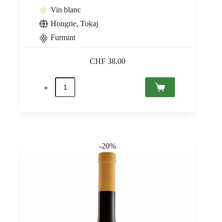
Vin blanc
Hongrie
,
Tokaj
Furmint
CHF
38.00
quantité
de
Tokaj
Furmint
Medve
2022
Tokaj
PDO,
-20%
Sauska
0,75