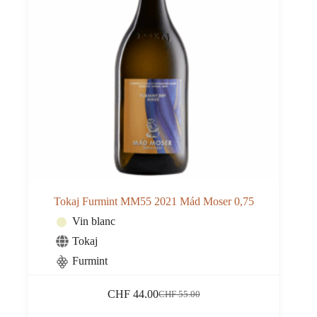
Tokaj Furmint MM55 2021 Mád Moser 0,75
Vin blanc
Tokaj
Furmint
CHF
44.00
CHF
55.00
Le
Le
prix
prix