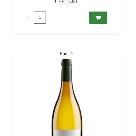
CHF
17.90
quantité
de
Hungaria
Extra
Dry,
Etyek-
Buda
PDO
0,75