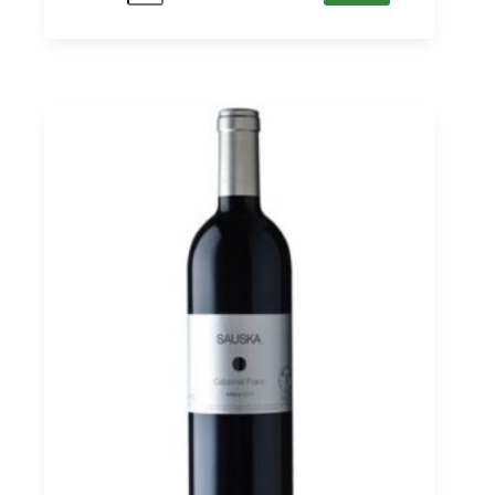
Merlot
Kopar
2018
Villány
PDO,
Sauska
0,75