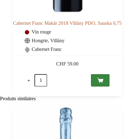
Cabernet Franc Makár 2018 Villány PDO, Sauska 0,75
Vin rouge
Hongrie
,
Villány
Cabernet Franc
CHF
59.00
quantité
de
Cabernet
Franc
Makár
Produits similaires
2018
Villány
PDO,
Sauska
0,75