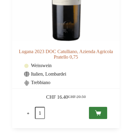
Lugana 2023 DOC Catulliano, Azienda Agricola
Pratello 0,75
Weisswein
Italien
,
Lombardei
Trebbiano
CHF
16.40
CHF
20.50
Ursprünglicher
Aktueller
Preis
Preis
Lugana
war:
ist:
2023
CHF 20.50
CHF 16.40.
DOC
Catulliano,
Azienda
Agricola