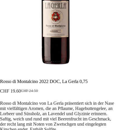
Rosso di Montalcino 2022 DOC, La Gerla 0,75
CHF
19.60
CHF
24.50
Ursprünglicher
Aktueller
Preis
Preis
Rosso di Montalcino von La Gerla präsentiert sich in der Nase
war:
ist:
mit vielfältigen Aromen, die an Pflaume, Hagebuttengelee, an
CHF 24.50
CHF 19.60.
Lorbeer und Süssholz, an Lavendel und Glyzinie erinnern.
Saftig, weich und rund mit viel Beerenfrucht im Geschmack,
der recht lang mit Noten von Zwetschgen und eingelegten
Kirschen endet. Enthält Sulfite.