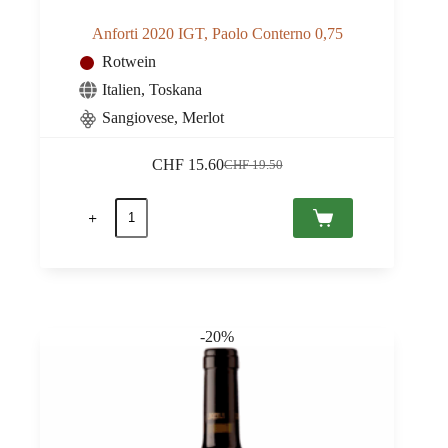
Anforti 2020 IGT, Paolo Conterno 0,75
Rotwein
Italien
,
Toskana
Sangiovese, Merlot
CHF
15.60
CHF
19.50
Ursprünglicher
Aktueller
Preis
Preis
Anforti
war:
ist:
2020
CHF 19.50
CHF 15.60.
IGT,
Paolo
Conterno
0,75
Menge
-20%