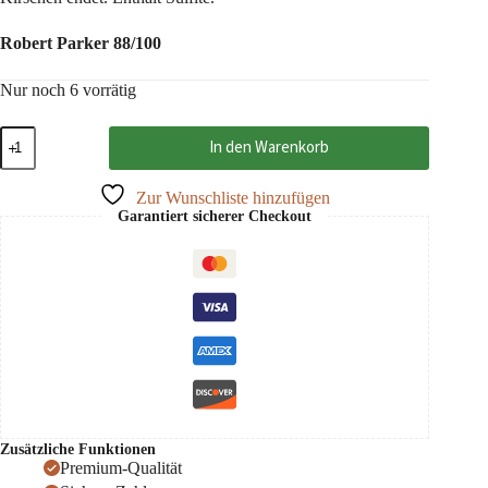
Robert Parker 88/100
Nur noch 6 vorrätig
Rosso
In den Warenkorb
di
Montalcino
2022
Zur Wunschliste hinzufügen
DOC,
Garantiert sicherer Checkout
La
Gerla
0,75
Menge
Zusätzliche Funktionen
Premium-Qualität