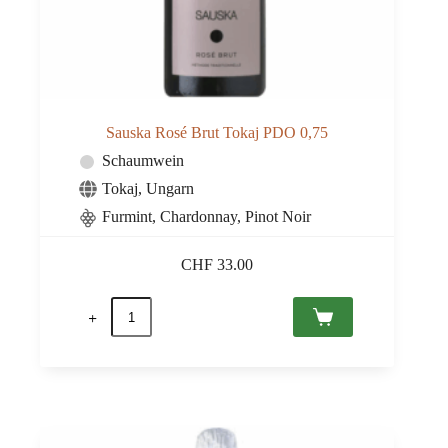
Sauska Rosé Brut Tokaj PDO 0,75
Schaumwein
Tokaj
,
Ungarn
Furmint, Chardonnay, Pinot Noir
CHF
33.00
Sauska
Rosé
Brut
Tokaj
PDO
0,75
Menge