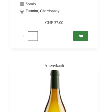
Somlo
Furmint, Chardonnay
CHF
37.00
Kreinbacher
Prestige
Brut,
Somló
PDO
0,75
Menge