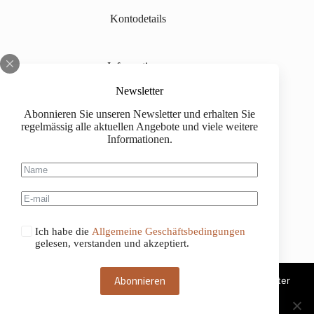
Kontodetails
Informationen
Über uns
Newsletter
Abonnieren Sie unseren Newsletter und erhalten Sie
Impressum
regelmässig alle aktuellen Angebote und viele weitere
Informationen.
Versand
Kaufinformationen
Allgemeine Geschäftsbedingungen
Ich habe die
Allgemeine Geschäftsbedingungen
gelesen, verstanden und akzeptiert.
Abonnieren
Diese Website benutzt Cookies. Wenn du die Website weiter
nutzt, gehen wir von deinem Einverständnis aus.
Deutsch