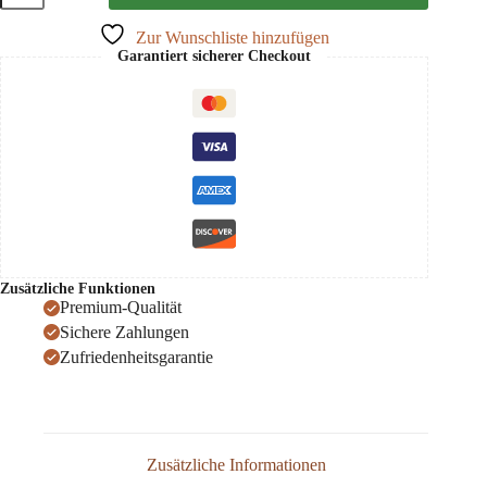
2024
Eger
Zur Wunschliste hinzufügen
PDO,
Garantiert sicherer Checkout
St
Andrea
0,75
Menge
Zusätzliche Funktionen
Premium-Qualität
Sichere Zahlungen
Zufriedenheitsgarantie
Zusätzliche Informationen