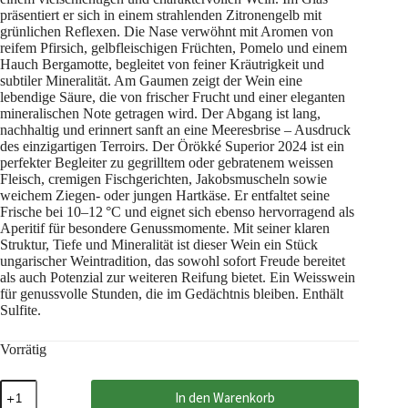
präsentiert er sich in einem strahlenden Zitronengelb mit
grünlichen Reflexen. Die Nase verwöhnt mit Aromen von
reifem Pfirsich, gelbfleischigen Früchten, Pomelo und einem
Hauch Bergamotte, begleitet von feiner Kräutrigkeit und
subtiler Mineralität. Am Gaumen zeigt der Wein eine
lebendige Säure, die von frischer Frucht und einer eleganten
mineralischen Note getragen wird. Der Abgang ist lang,
nachhaltig und erinnert sanft an eine Meeresbrise – Ausdruck
des einzigartigen Terroirs. Der Örökké Superior 2024 ist ein
perfekter Begleiter zu gegrilltem oder gebratenem weissen
Fleisch, cremigen Fischgerichten, Jakobsmuscheln sowie
weichem Ziegen- oder jungen Hartkäse. Er entfaltet seine
Frische bei 10–12 °C und eignet sich ebenso hervorragend als
Aperitif für besondere Genussmomente. Mit seiner klaren
Struktur, Tiefe und Mineralität ist dieser Wein ein Stück
ungarischer Weintradition, das sowohl sofort Freude bereitet
als auch Potenzial zur weiteren Reifung bietet. Ein Weisswein
für genussvolle Stunden, die im Gedächtnis bleiben. Enthält
Sulfite.
Vorrätig
Örökké
In den Warenkorb
Superior