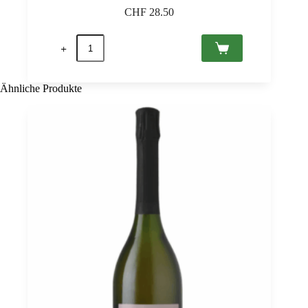
CHF
28.50
Tokaj
Furmint
2021
Tokaj
PDO,
Ähnliche Produkte
Juliet
Victor
0,75
Menge