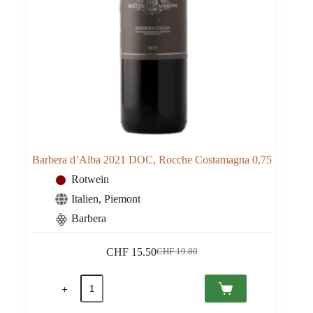
Barbera d’Alba 2021 DOC, Rocche Costamagna 0,75
Rotwein
Italien
,
Piemont
Barbera
CHF
15.50
CHF
19.80
Ursprünglicher
Aktueller
Preis
Preis
Barbera
war:
ist:
d'Alba
CHF 19.80
CHF 15.50.
2021