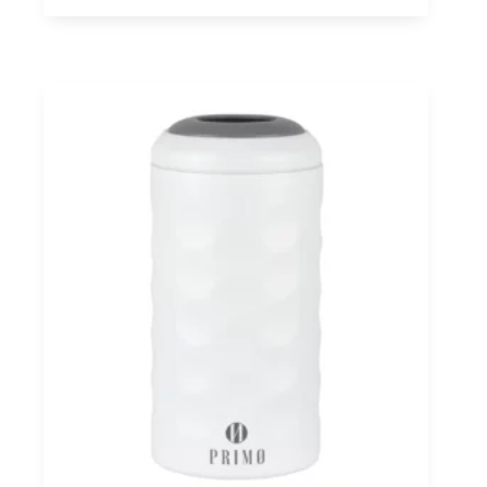
DOC,
Rocche
Costamagna
0,75
Menge