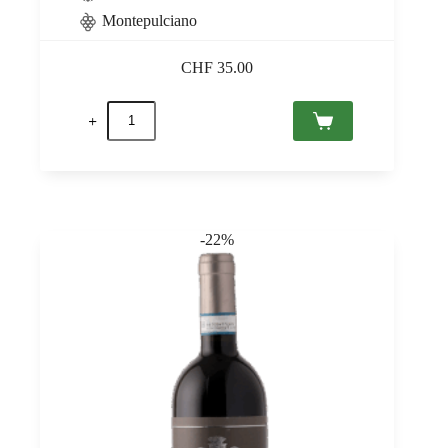
Montepulciano
CHF
35.00
Montepulciano
d'Abruzzo
Le
Casette
DOC
2020
Tenuta
Antonini
-22%
0,75
Menge