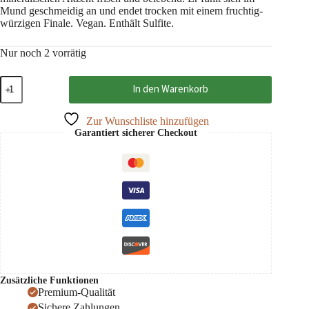
Mund geschmeidig an und endet trocken mit einem fruchtig-
würzigen Finale. Vegan. Enthält Sulfite.
Nur noch 2 vorrätig
Prosecco
In den Warenkorb
brut
millesimato
2023
Zur Wunschliste hinzufügen
DOC,
Garantiert sicherer Checkout
Paladin
0,75
Menge
Zusätzliche Funktionen
Premium-Qualität
Sichere Zahlungen