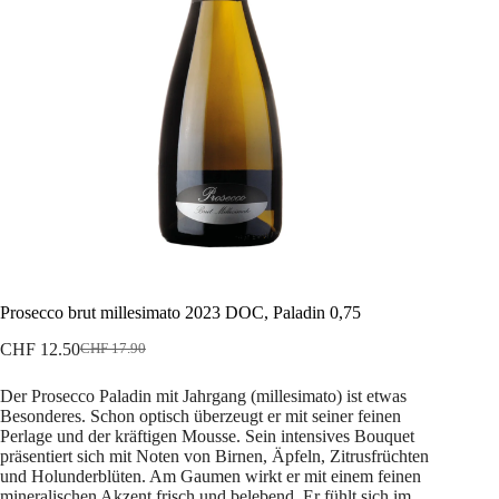
Prosecco brut millesimato 2023 DOC, Paladin 0,75
CHF
12.50
CHF
17.90
Ursprünglicher
Aktueller
Preis
Preis
Der Prosecco Paladin mit Jahrgang (millesimato) ist etwas
war:
ist:
Besonderes. Schon optisch überzeugt er mit seiner feinen
CHF 17.90
CHF 12.50.
Perlage und der kräftigen Mousse. Sein intensives Bouquet
präsentiert sich mit Noten von Birnen, Äpfeln, Zitrusfrüchten
und Holunderblüten. Am Gaumen wirkt er mit einem feinen
mineralischen Akzent frisch und belebend. Er fühlt sich im