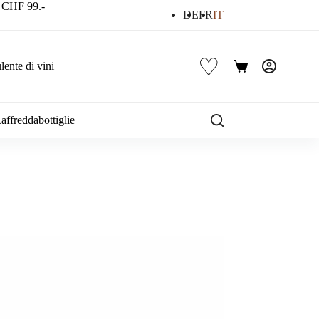
a CHF 99.-
DE
FR
IT
♡
ente di vini
Carrello
affreddabottiglie