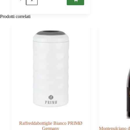
Brut
Tokaj
PDO
0,75
Prodotti correlati
quantità
Raffreddabottiglie Bianco PRIMØ
Germany
Montepulciano 