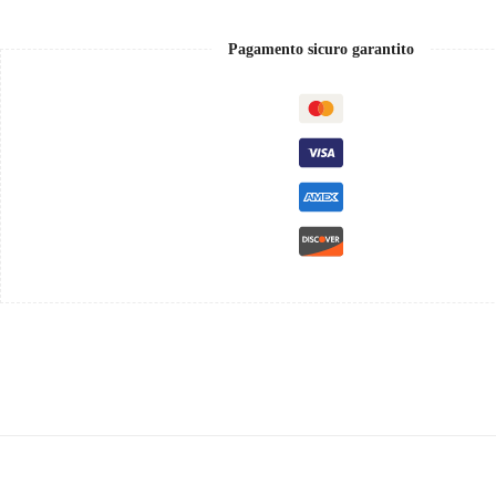
DOC,
Paladin
0,75
Pagamento sicuro garantito
quantità