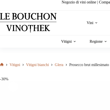
Salta
Negozio di vini online | Compa
al
contenuto
Vini
Vitigni
Regione
Vitigni
Vitigni bianchi
Glera
Prosecco brut millesimat
Home
-30%