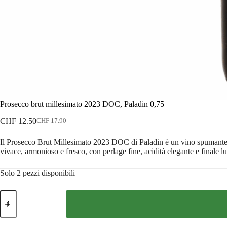
Prosecco brut millesimato 2023 DOC, Paladin 0,75
CHF
12.50
CHF
17.90
Il
Il
prezzo
prezzo
Il Prosecco Brut Millesimato 2023 DOC di Paladin è un vino spumante e
originale
attuale
vivace, armonioso e fresco, con perlage fine, acidità elegante e finale lun
era:
è:
CHF 17.90.
CHF 12.50.
Solo 2 pezzi disponibili
Prosecco
brut
millesimato
2023