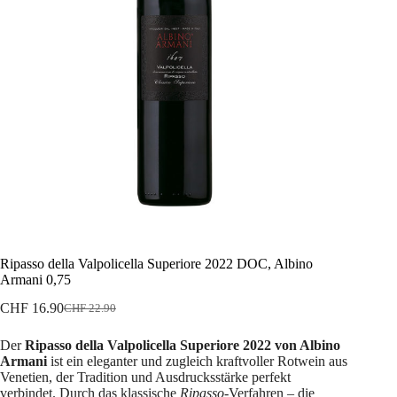
Ripasso della Valpolicella Superiore 2022 DOC, Albino
Armani 0,75
CHF
16.90
CHF
22.90
Ursprünglicher
Aktueller
Preis
Preis
Der
Ripasso della Valpolicella Superiore 2022 von Albino
war:
ist:
Armani
ist ein eleganter und zugleich kraftvoller Rotwein aus
CHF 22.90
CHF 16.90.
Venetien, der Tradition und Ausdrucksstärke perfekt
verbindet. Durch das klassische
Ripasso
-Verfahren – die