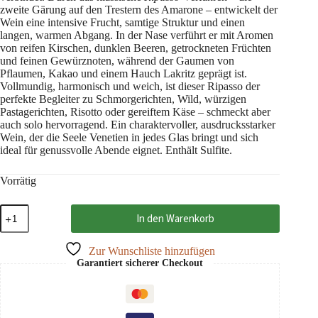
zweite Gärung auf den Trestern des Amarone – entwickelt der
Wein eine intensive Frucht, samtige Struktur und einen
langen, warmen Abgang. In der Nase verführt er mit Aromen
von reifen Kirschen, dunklen Beeren, getrockneten Früchten
und feinen Gewürznoten, während der Gaumen von
Pflaumen, Kakao und einem Hauch Lakritz geprägt ist.
Vollmundig, harmonisch und weich, ist dieser Ripasso der
perfekte Begleiter zu Schmorgerichten, Wild, würzigen
Pastagerichten, Risotto oder gereiftem Käse – schmeckt aber
auch solo hervorragend. Ein charaktervoller, ausdrucksstarker
Wein, der die Seele Venetien in jedes Glas bringt und sich
ideal für genussvolle Abende eignet. Enthält Sulfite.
Vorrätig
Ripasso
In den Warenkorb
della
Valpolicella
Superiore
Zur Wunschliste hinzufügen
2022
Garantiert sicherer Checkout
DOC,
Albino
Armani
0,75