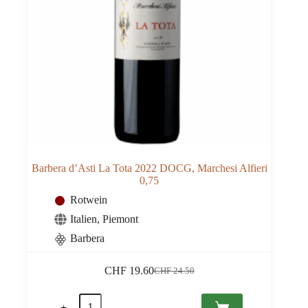
Barbera d’Asti La Tota 2022 DOCG, Marchesi Alfieri
0,75
Rotwein
Italien
,
Piemont
Barbera
CHF
19.60
CHF
24.50
Ursprünglicher
Aktueller
Preis
Preis
Barbera
war:
ist: