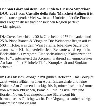
Der
San Giovanni della Sala Orvieto Classico Superiore
DOC 2023
vom
Castello della Sala (Marchesi Antinori)
ist
ein herausragender Weisswein aus Umbrien, der die Finesse
und Eleganz dieser traditionsreichen Region perfekt
widerspiegelt.
Die Cuvée besteht aus 50 % Grechetto, 25 % Procanico und
25 % Pinot Bianco & Viognier. Die Weinberge liegen auf ca.
500 m Höhe, was dem Wein Frische, lebendige Säure und
aromatische Klarheit verleiht. Jede Rebsorte wird separat in
Edelstahltanks vergoren. Eine sechsstündige Kaltmazeration
bei 10 °C intensiviert die Aromen, während ein einmonatiger
Ausbau auf der Feinhefe Tiefe, Komplexität und Struktur
schenkt.
Im Glas blasses Strohgelb mit grünen Reflexen. Das Bouquet
zeigt weisse Blüten, grünen Apfel, Zitrusschale und feine
Kräuter. Am Gaumen knackig, frisch, mineralisch mit Aromen
von weissen Pfirsichen, Pomelo, Frühlingskräutern und
floralen Noten. Gut eingebundene Säure sorgt für
harmonisches Gleichgewicht. Der Abgang ist sauber, salzig-
mineralisch und elegant.