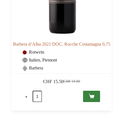
Barbera d’Alba 2021 DOC, Rocche Costamagna 0,75
Rotwein
Italien
,
Piemont
Barbera
CHF
15.50
CHF
19.80
Ursprünglicher
Aktueller
Preis
Preis
Barbera
war:
ist:
d'Alba
CHF 19.80
CHF 15.50.
2021
DOC,
Rocche
Costamagna
0,75
Menge