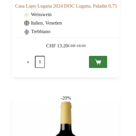
Casa Lupo Lugana 2024 DOC Lugana, Paladin 0,75
Weisswein
Italien
,
Venetien
Trebbiano
CHF
13.20
CHF
18.90
Ursprünglicher
Aktueller
Preis
Preis
Casa
war:
ist:
Lupo
CHF 18.90
CHF 13.20.
Lugana
2024
DOC
Lugana,
Paladin
0,75
-20%
Menge