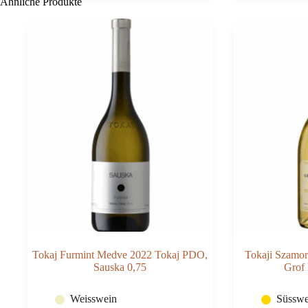
Ähnliche Produkte
Tokaj
Tokaj
PDO,
PDO,
Grof
Sauska
Degenfeld
0,5
0,5
Menge
Menge
Tokaj Furmint Medve 2022 Tokaj PDO,
Tokaji Szamo
Sauska 0,75
Grof 
Weisswein
Süsswe