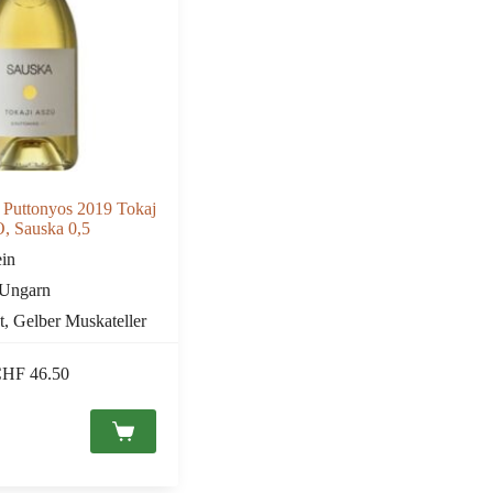
 Puttonyos 2019 Tokaj
, Sauska 0,5
in
Ungarn
t
,
Gelber Muskateller
CHF
46.50
s