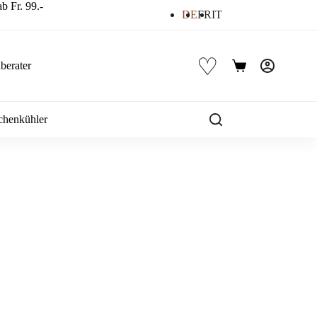
b Fr. 99.-
DE
FR
IT
♡
berater
Warenkorb
chenkühler