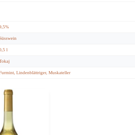
9,5%
Süsswein
0,5 l
Tokaj
Furmint, Lindenblättriger, Muskateller