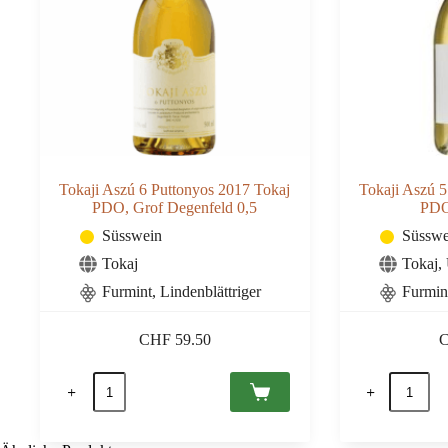
Tokaji Aszú 6 Puttonyos 2017 Tokaj
Tokaji Aszú 5
PDO, Grof Degenfeld 0,5
PDO
Süsswein
Süsswe
Tokaj
Tokaj
,
Furmint, Lindenblättriger
Furmin
CHF
59.50
Tokaji
Tokaji
Aszú
Aszú
6
5
Puttonyos
Puttonyo
2017
2019