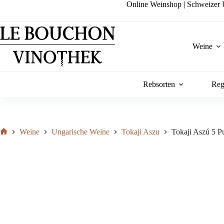
Zum
Online Weinshop | Schweizer U
Inhalt
springen
Weine
Rebsorten
Reg
Weine
Ungarische Weine
Tokaji Aszu
Tokaji Aszú 5 P
Start