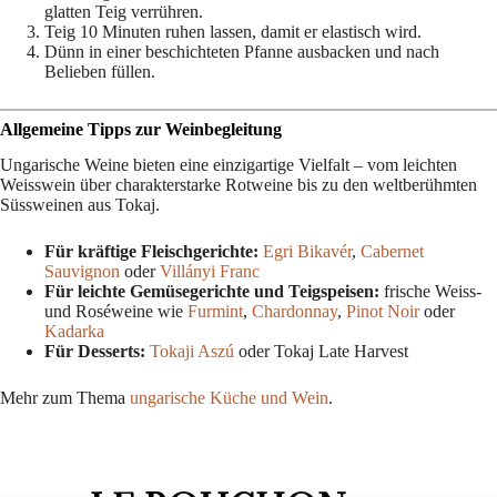
glatten Teig verrühren.
Teig 10 Minuten ruhen lassen, damit er elastisch wird.
Dünn in einer beschichteten Pfanne ausbacken und nach
Belieben füllen.
Allgemeine Tipps zur Weinbegleitung
Ungarische Weine bieten eine einzigartige Vielfalt – vom leichten
Weisswein über charakterstarke Rotweine bis zu den weltberühmten
Süssweinen aus Tokaj.
Für kräftige Fleischgerichte:
Egri Bikavér
,
Cabernet
Sauvignon
oder
Villányi Franc
Für leichte Gemüsegerichte und Teigspeisen:
frische Weiss-
und Roséweine wie
Furmint
,
Chardonnay
,
Pinot Noir
oder
Kadarka
Für Desserts:
Tokaji Aszú
oder Tokaj Late Harvest
Mehr zum Thema
ungarische Küche und Wein
.