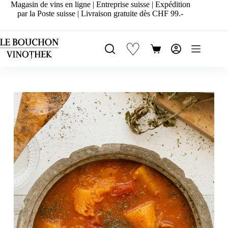
Passer
Magasin de vins en ligne | Entreprise suisse | Expédition
au
par la Poste suisse | Livraison gratuite dès CHF 99.-
contenu
♡
Panier
d’achat