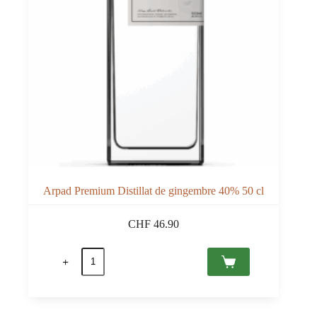
Arpad Premium Distillat de gingembre 40% 50 cl
CHF
46.90
quantité
de
Arpad
Premium
Distillat
de