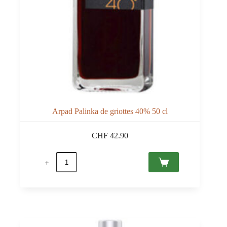
Arpad Palinka de griottes 40% 50 cl
CHF
42.90
quantité
de
Arpad
Palinka
de
griottes
40%
50
cl