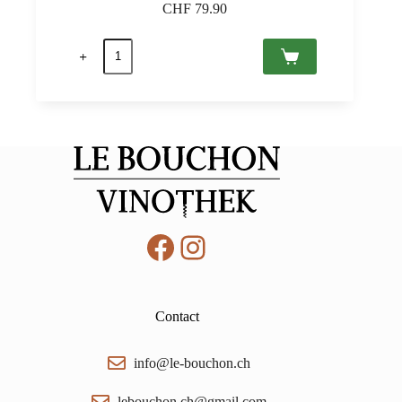
CHF
79.90
quantité
de
Arpad
Palinka
aux
framboises
40%
50
cl
Facebook
Instagram
Contact
info@le-bouchon.ch
lebouchon.ch@gmail.com