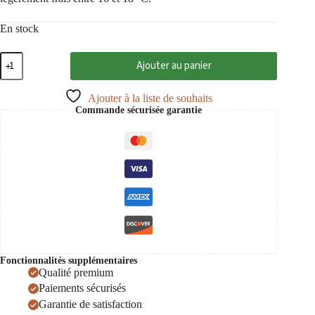
En stock
quantité
Ajouter au panier
de
Arpad
Palinka
Ajouter à la liste de souhaits
de
Commande sécurisée garantie
poire
Williams
40%
50
cl
Fonctionnalités supplémentaires
Qualité premium
Paiements sécurisés
Garantie de satisfaction