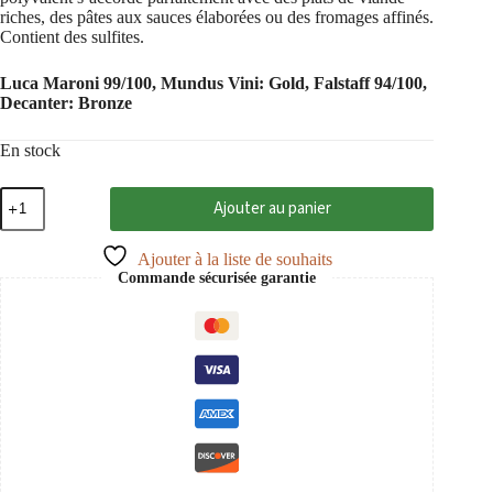
riches, des pâtes aux sauces élaborées ou des fromages affinés.
Contient des sulfites.
Luca Maroni 99/100, Mundus Vini: Gold, Falstaff 94/100,
Decanter: Bronze
En stock
quantité
Ajouter au panier
de
24
Carati
Ajouter à la liste de souhaits
Rosso
Commande sécurisée garantie
2021
Tenuta
Antonini
0,75