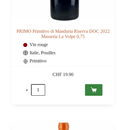
PRIMO Primitivo di Manduria Riserva DOC 2022
Masseria La Volpe 0,75
Vin rouge
Italie
,
Pouilles
Primitivo
CHF
19.90
quantité
de
PRIMO
Primitivo
di
Manduria
Riserva
DOC
2022