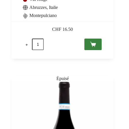
Abruzzes
,
Italie
Montepulciano
CHF
16.50
quantité
de
Montepulciano
d'Abruzzo
DOC
2022
Tenuta
Antonini
0,75