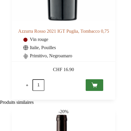
Azzurra Rosso 2021 IGT Puglia, Tombacco 0,75
Vin rouge
Italie
,
Pouilles
Primitivo, Negroamaro
CHF
16.90
quantité
de
Azzurra
Rosso
2021
Produits similaires
IGT
Puglia,
-20%
Tombacco
0,75