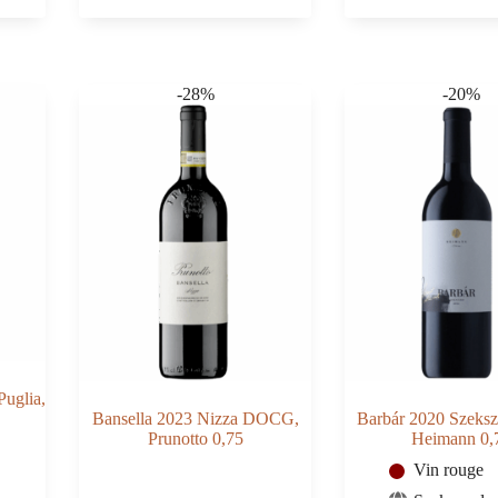
2020
2021
IGT,
IGT,
Paolo
Paolo
Conterno,
Conterno
0,75
0,75
-28%
-20%
uglia,
Bansella 2023 Nizza DOCG,
Barbár 2020 Szeks
Prunotto 0,75
Heimann 0,
Vin rouge