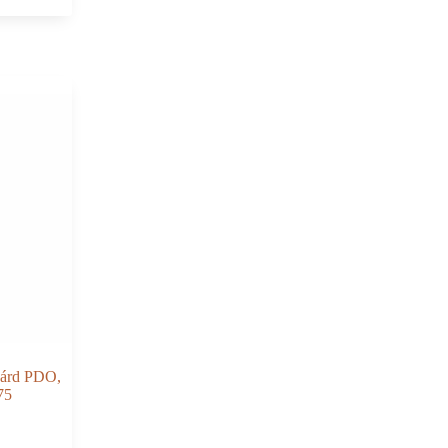
zárd PDO,
75