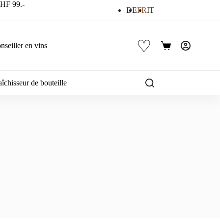
 CHF 99.-
DE
FR
IT
♡
nseiller en vins
Panier
d’achat
îchisseur de bouteille