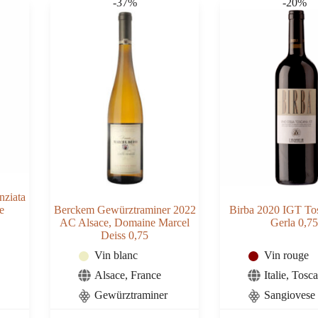
-37%
-20%
Conterno
0,75
nziata
e
Berckem Gewürztraminer 2022
Birba 2020 IGT To
AC Alsace, Domaine Marcel
Gerla 0,7
Deiss 0,75
Vin blanc
Vin rouge
Alsace
,
France
Italie
,
Tosc
Gewürztraminer
Sangiovese