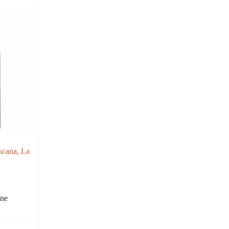
scana, La
5
ane