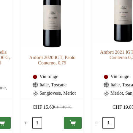
ella
Anforti 2021 IGT
DOCG,
Anforti 2020 IGT, Paolo
Conterno 0,
5
Conterno, 0,75
Vin rouge
Vin rouge
Italie
,
Toscane
Italie
,
Tosc
one,
Sangiovese, Merlot
Merlot, San
CHF
15.60
CHF
19.8
CHF
19.50
Le
Le
prix
prix
quantité
quantité
initial
actuel
de
de
était :
est :
Anforti
Anforti
CHF 19.50.
CHF 15.60.