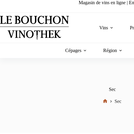
Passer
Magasin de vins en ligne | Ent
au
contenu
Vins
P
Cépages
Région
Sec
Sec
Accueil