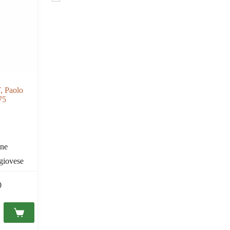
Sicile
Somlo
Suisse
Szekszard
Tessin
Tokaj
Toscane
Trentin - Tyrol du Sud
, Paolo
Valais
75
Vaud
Vénétie
Villány
ane
giovese
0