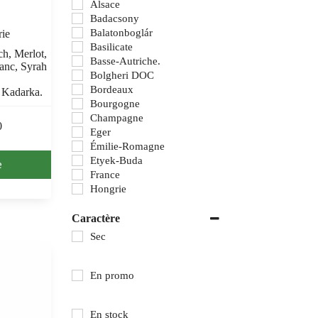
Alsace
Badacsony
Balatonboglár
ie
Basilicate
ch, Merlot,
Basse-Autriche.
anc, Syrah
Bolgheri DOC
,
Bordeaux
 Kadarka.
Bourgogne
Champagne
0
Eger
Émilie-Romagne
Etyek-Buda
e
France
Hongrie
Italie
Lombardie
Caractère
Marches
Sec
Matra
Ombrie
Orvieto
En promo
Piémont
Pouilles
En stock
Rioja