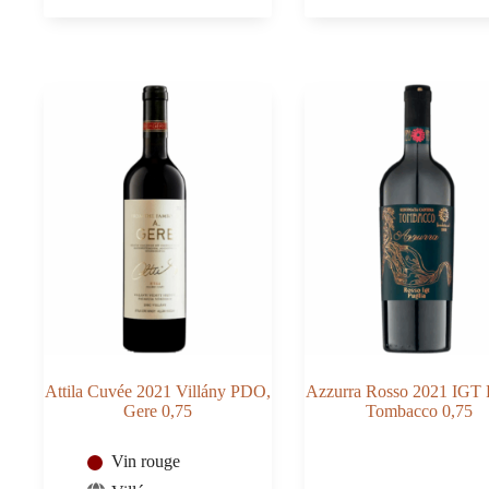
della
della
Valpolicella
Valpolicella
Classico
Classico
2021
Riserva
DOCG,
2020
Giuseppe
DOCG,
Campagnola
Caterina
0,75
Zardini
0,75
Attila Cuvée 2021 Villány PDO,
Azzurra Rosso 2021 IGT P
Gere 0,75
Tombacco 0,75
Vin rouge