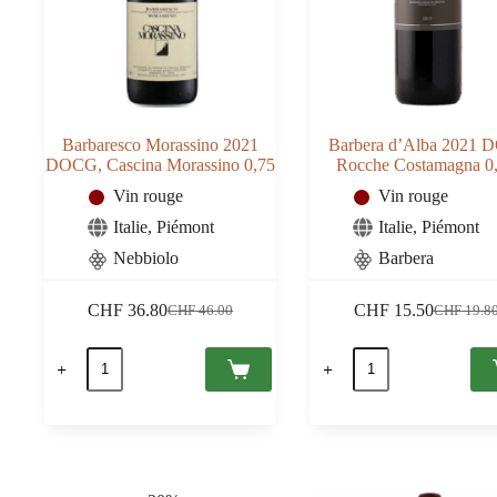
Barbaresco Morassino 2021
Barbera d’Alba 2021 
DOCG, Cascina Morassino 0,75
Rocche Costamagna 0
Vin rouge
Vin rouge
Italie
,
Piémont
Italie
,
Piémont
Nebbiolo
Barbera
CHF
36.80
CHF
15.50
CHF
46.00
CHF
19.8
Le
Le
Le
Le
prix
prix
prix
prix
quantité
quantité
initial
actuel
initial
actuel
de
de
était :
est :
était :
est :
Barbaresco
Barbera
CHF 46.00.
CHF 36.80.
CHF 19.8
CHF 15.5
Morassino
d'Alba
2021
2021
DOCG,
DOC,
Cascina
Rocche
Morassino
Costamagna