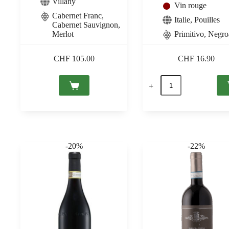
Villány
Vin rouge
Cabernet Franc,
Italie
,
Pouilles
Cabernet Sauvignon,
Merlot
Primitivo, Negr
CHF
105.00
CHF
16.90
quantité
de
Azzurra
Rosso
2021
IGT
Puglia,
Tombacco
-20%
-22%
0,75