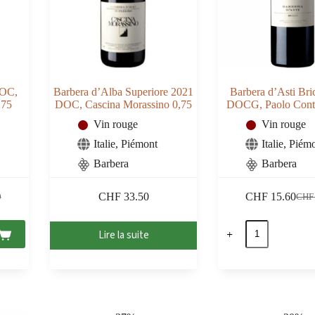
DOC,
Barbera d’Alba Superiore 2021
Barbera d’Asti Br
,75
DOC, Cascina Morassino 0,75
DOCG, Paolo Cont
Vin rouge
Vin rouge
Italie
,
Piémont
Italie
,
Piém
Barbera
Barbera
CHF
33.50
CHF
15.60
0
CHF
Le
Le
prix
prix
quantité
initia
actue
Lire la suite
de
était :
est :
Barbera
0.
0.
CHF 
CHF 
d'Asti
Bricco
2022
DOCG,
Paolo