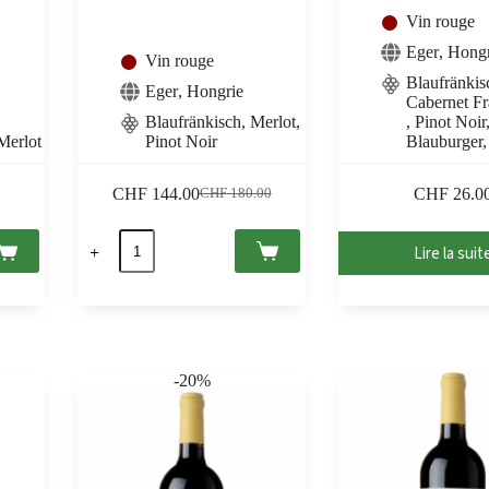
Vin rouge
Eger
,
Hongr
Vin rouge
Blaufränkis
Eger
,
Hongrie
Cabernet Fr
Blaufränkisch, Merlot,
, Pinot Noir
Merlot
Pinot Noir
Blauburger,
CHF
144.00
CHF
26.0
CHF
180.00
Le
Le
prix
prix
quantité
initial
actuel
Lire la suit
de
était :
est :
Agapé
CHF 180.00.
CHF 144.00.
Egri
Bikavér
Grand
Superior
2019
-20%
St.
Andrea
0,75