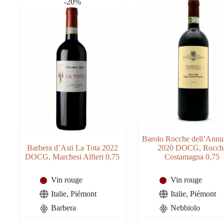
-20%
0,75
0,75
Barolo Rocche dell’Annu
Barbera d’Asti La Tota 2022
2020 DOCG, Rocch
DOCG, Marchesi Alfieri 0,75
Costamagna 0,75
Vin rouge
Vin rouge
Italie
,
Piémont
Italie
,
Piémont
Barbera
Nebbiolo