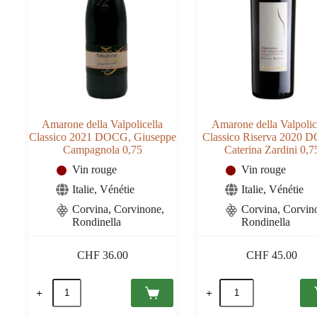
Amarone della Valpolicella
Amarone della Valpolic
Classico 2021 DOCG, Giuseppe
Classico Riserva 2020 
Campagnola 0,75
Caterina Zardini 0,7
Vin rouge
Vin rouge
Italie
,
Vénétie
Italie
,
Vénétie
Corvina, Corvinone,
Corvina, Corvin
Rondinella
Rondinella
CHF
36.00
CHF
45.00
quantité
quantité
de
de
Amarone
Amarone