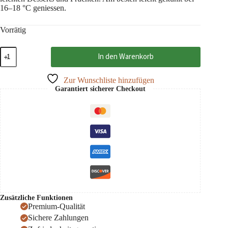
16–18 °C geniessen.
Vorrätig
Arpad
In den Warenkorb
Williamsbirnen
Palinka
40%
Zur Wunschliste hinzufügen
50
Garantiert sicherer Checkout
cl
Menge
Zusätzliche Funktionen
Premium-Qualität
Sichere Zahlungen