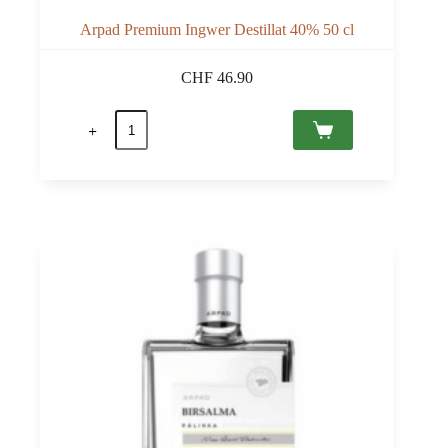
Arpad Premium Ingwer Destillat 40% 50 cl
CHF
46.90
Arpad
Premium
Ingwer
Destillat
40%
50
cl
Menge