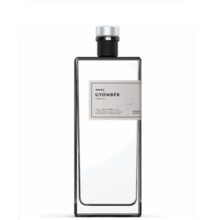
cl
Menge