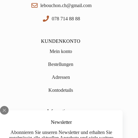
lebouchon.ch@gmail.com
078 714 88 88
KUNDENKONTO
Mein konto
Bestellungen
Adressen
Kontodetails
Informationen
Über uns
Newsletter
Abonnieren Sie unseren Newsletter und erhalten Sie
Impressum
regelmässig alle aktuellen Angebote und viele weitere