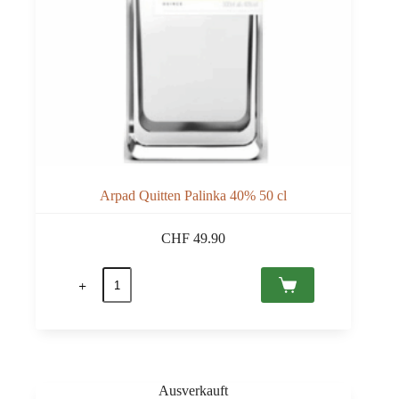
Arpad Quitten Palinka 40% 50 cl
CHF
49.90
Arpad
Quitten
Palinka
40%
50
cl
Menge