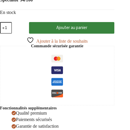
En stock
quantité
Ajouter au panier
de
Brunello
di
Ajouter à la liste de souhaits
Montalcino
Commande sécurisée garantie
2021
DOCG,
Banfi
0,75
Fonctionnalités supplémentaires
Qualité premium
Paiements sécurisés
Garantie de satisfaction