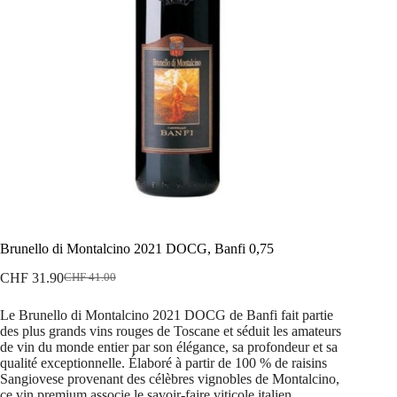
Brunello di Montalcino 2021 DOCG, Banfi 0,75
CHF
31.90
CHF
41.00
Le
Le
prix
prix
Le Brunello di Montalcino 2021 DOCG de
Banfi
fait partie
initial
actuel
des plus grands vins rouges de Toscane et séduit les amateurs
était :
est :
de vin du monde entier par son élégance, sa profondeur et sa
CHF 41.00.
CHF 31.90.
qualité exceptionnelle. Élaboré à partir de 100 % de raisins
Sangiovese provenant des célèbres vignobles de Montalcino,
ce vin premium associe le savoir-faire viticole italien