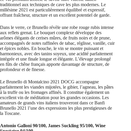
traditionnel aux techniques de cave les plus modernes. Le
millésime 2021 est particulièrement équilibré et expressif,
offrant fraîcheur, structure et un excellent potentiel de garde.
Dans le verre, ce Brunello révèle une robe rouge rubis intense
aux reflets grenat. Le bouquet complexe développe des
arômes élégants de cerises mûres, de fruits noirs et de prune,
accompagnés de notes raffinées de tabac, réglisse, vanille, cuir
et épices nobles. En bouche, le vin se montre puissant et
harmonieux, avec des tanins soyeux, une acidité parfaitement
intégrée et une finale longue et élégante. L’élevage prolongé
en fûts de chêne français apporte davantage de structure, de
profondeur et de finesse.
Le Brunello di Montalcino 2021 DOCG accompagne
parfaitement les viandes mijotées, le gibier, l’agneau, les pâtes
à la truffe ou les fromages affinés. Il constitue également un
excellent vin de méditation pour les grandes occasions. Les
amateurs de grands vins italiens trouveront dans ce Banfi
Brunello 2021 l’une des expressions les plus prestigieuses de
la Toscane.
Antonio Galloni 90/100, James Suckling 95/100, Wine
Spectator 94/100