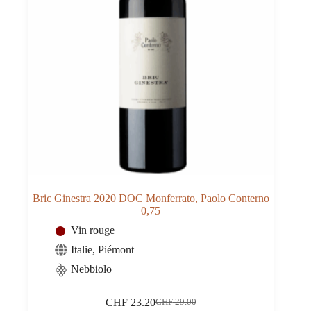
Bric Ginestra 2020 DOC Monferrato, Paolo Conterno
0,75
Vin rouge
Italie
,
Piémont
Nebbiolo
CHF
23.20
CHF
29.00
Le
Le