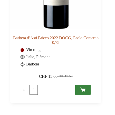
Barbera d’Asti Bricco 2022 DOCG, Paolo Conterno
0,75
Vin rouge
Italie
,
Piémont
Barbera
CHF
15.60
CHF
19.50
Le
Le
prix
prix
quantité
initial
actuel
de
était :
est :
Barbera
CHF 19.50.
CHF 15.60.
d'Asti
Bricco
2022
DOCG,