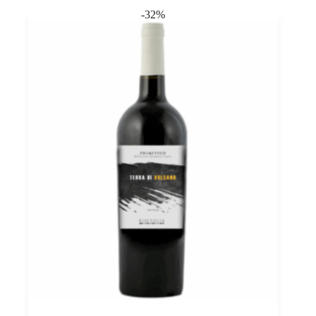
Paolo
-32%
Conterno
0,75