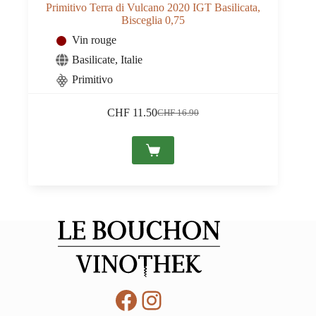
Primitivo Terra di Vulcano 2020 IGT Basilicata,
Bisceglia 0,75
Vin rouge
Basilicate
,
Italie
Primitivo
CHF
11.50
CHF
16.90
Le
Le
prix
prix
initial
actuel
était :
est :
CHF 16.90.
CHF 11.50.
Facebook
Instagram