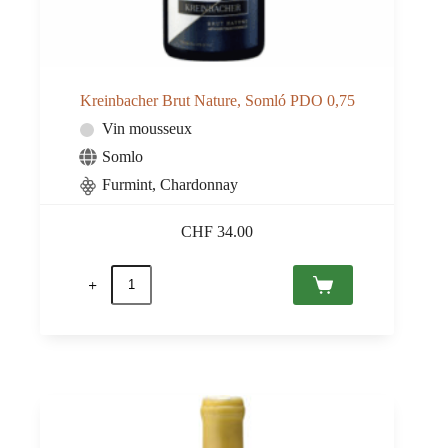
Kreinbacher Brut Nature, Somló PDO 0,75
Vin mousseux
Somlo
Furmint, Chardonnay
CHF
34.00
quantité
de
Kreinbacher
Brut
Nature,
Somló
PDO
0,75