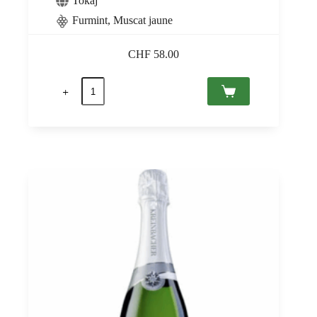
Tokaj
Furmint
,
Muscat jaune
CHF
58.00
quantité
de
Tokaji
Aszú
6
Puttonyos
2017
Tokaj
PDO,
Royal
Tokaji
0,5