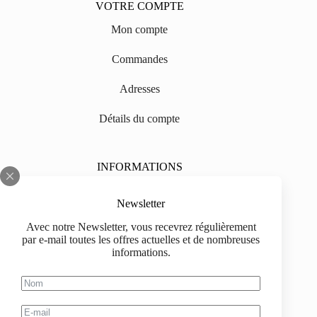
VOTRE COMPTE
Mon compte
Commandes
Adresses
Détails du compte
INFORMATIONS
Sur nous
Newsletter
Impressum
Avec notre Newsletter, vous recevrez régulièrement
par e-mail toutes les offres actuelles et de nombreuses
Livraison
informations.
Informations d'achat
Information de paiement