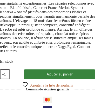
une singularité exceptionnelles. Les cépages sélectionnés avec
soin – Blaufränkisch, Cabernet Franc, Merlot, Syrah et
Kadarka – ont été plantés dans des proportions idéales et
récoltés simultanément pour garantir une harmonie parfaite des
arômes. L’élevage de 18 mois dans les mêmes fûts en chêne
développe un profil gustatif complexe, concentré et élégant.
La robe est rubis profonde et intense. Au nez, le vin offre des
arômes de cerise mûre, mûre, tabac, chocolat noir et épices
douces. En bouche, il séduit par sa structure ample, ses tanins
soyeux, son acidité équilibrée et sa profondeur remarquable,
reflétant le caractère unique du terroir Nagy-Eged. Contient
des sulfites.
En stock
quantité
Ajouter au panier
de
Egri
Bikavér
Ajouter à la liste de souhaits
Grand
Commande sécurisée garantie
Superior
Nagy-
Eged
2021