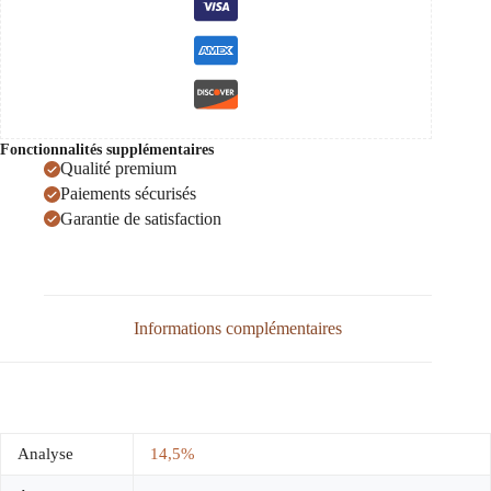
Eger
PDO
Thummerer
0,75
Fonctionnalités supplémentaires
Qualité premium
Paiements sécurisés
Garantie de satisfaction
Informations complémentaires
Analyse
14,5%