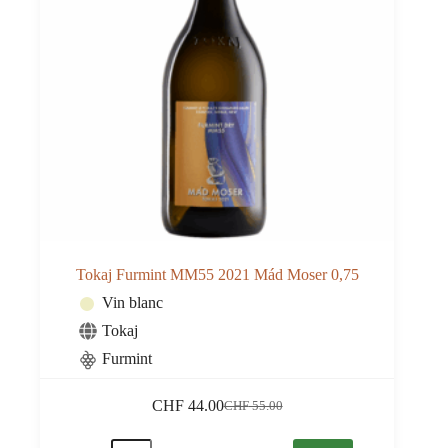
Tokaj Furmint MM55 2021 Mád Moser 0,75
Vin blanc
Tokaj
Furmint
CHF
44.00
CHF
55.00
Le
Le
prix
prix
quantité