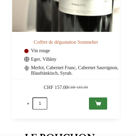
Coffret de dégustation Sommelier
Vin rouge
Eger
,
Villány
Merlot, Cabernet Franc, Cabernet Sauvignon,
Blaufränkisch, Syrah.
CHF
157.00
CHF
185.00
Le
Le
prix
prix
quantité
initial
actuel
de
était :
est :
Coffret
CHF 185.00.
CHF 157.00.
de
dégustation
Sommelier