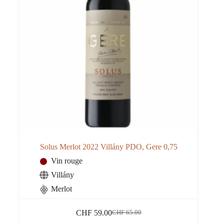
Solus Merlot 2022 Villány PDO, Gere 0,75
Vin rouge
Villány
Merlot
CHF
59.00
CHF
65.00
Le
Le