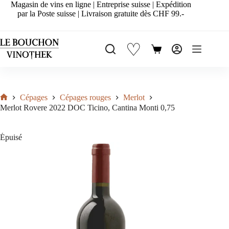
Passer
Magasin de vins en ligne | Entreprise suisse | Expédition
au
par la Poste suisse | Livraison gratuite dès CHF 99.-
contenu
♡
Panier
d’achat
Cépages
Cépages rouges
Merlot
Accueil
Merlot Rovere 2022 DOC Ticino, Cantina Monti 0,75