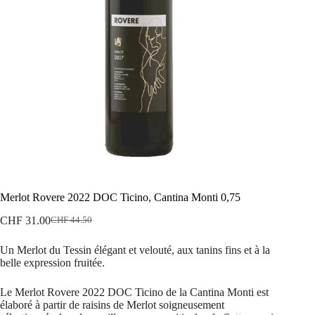
Merlot Rovere 2022 DOC Ticino, Cantina Monti 0,75
CHF
31.00
CHF
44.50
Le
Le
prix
prix
Un Merlot du Tessin élégant et velouté, aux tanins fins et à la
initial
actuel
belle expression fruitée.
était :
est :
CHF 44.50.
CHF 31.00.
Le Merlot Rovere 2022 DOC Ticino de la Cantina Monti est
élaboré à partir de raisins de Merlot soigneusement