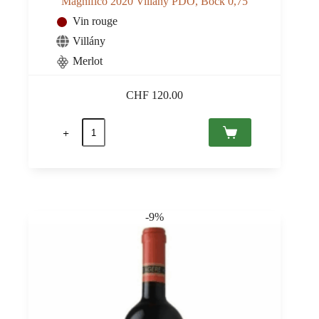
Magnifico 2020 Villány PDO, Bock 0,75
Vin rouge
Villány
Merlot
CHF
120.00
quantité
de
Magnifico
2020
Villány
PDO,
Bock
0,75
-9%