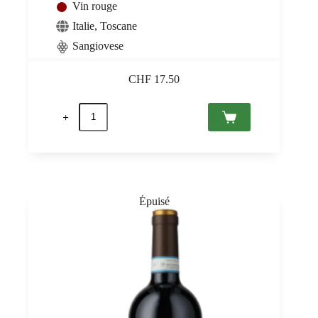
Vin rouge
Italie
,
Toscane
Sangiovese
CHF
17.50
quantité
de
Zeero
Rosso
Non-
Alcoholic,
Azienda
Agricola
Casa
Emma
0,75