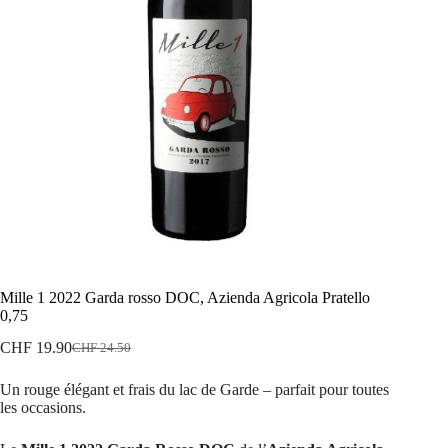
Mille 1 2022 Garda rosso DOC, Azienda Agricola Pratello
0,75
CHF
19.90
CHF
24.50
Le
Le
prix
prix
Un rouge élégant et frais du lac de Garde – parfait pour toutes
initial
actuel
les occasions.
était :
est :
CHF 24.50.
CHF 19.90.