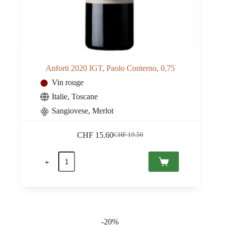
Anforti 2020 IGT, Paolo Conterno, 0,75
Vin rouge
Italie
,
Toscane
Sangiovese, Merlot
CHF
15.60
CHF
19.50
Le
Le
prix
prix
quantité
initial
actuel
de
était :
est :
Anforti
CHF 19.50.
CHF 15.60.
2020
IGT,
Paolo
Conterno,
0,75
-20%