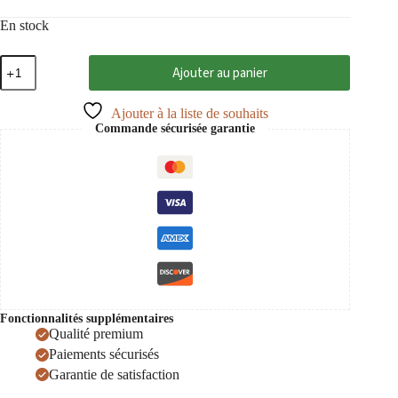
En stock
quantité
Ajouter au panier
de
Mille
1
Ajouter à la liste de souhaits
2022
Commande sécurisée garantie
Garda
rosso
DOC,
Azienda
Agricola
Pratello
0,75
Fonctionnalités supplémentaires
Qualité premium
Paiements sécurisés
Garantie de satisfaction