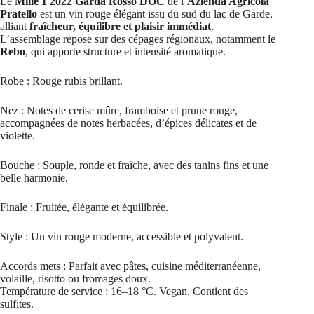
Le
Mille 1 2022 Garda Rosso DOC
de l’
Azienda Agricola
Pratello
est un vin rouge élégant issu du sud du lac de Garde,
alliant
fraîcheur, équilibre et plaisir immédiat
.
L’assemblage repose sur des cépages régionaux, notamment le
Rebo
, qui apporte structure et intensité aromatique.
Robe : Rouge rubis brillant.
Nez : Notes de cerise mûre, framboise et prune rouge,
accompagnées de notes herbacées, d’épices délicates et de
violette.
Bouche : Souple, ronde et fraîche, avec des tanins fins et une
belle harmonie.
Finale : Fruitée, élégante et équilibrée.
Style : Un vin rouge moderne, accessible et polyvalent.
Accords mets : Parfait avec pâtes, cuisine méditerranéenne,
volaille, risotto ou fromages doux.
Température de service : 16–18 °C. Vegan. Contient des
sulfites.