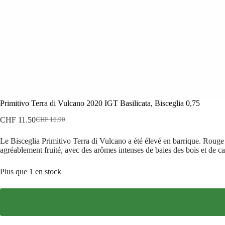
Primitivo Terra di Vulcano 2020 IGT Basilicata, Bisceglia 0,75
CHF
11.50
CHF
16.90
Le
Le
prix
prix
Le Bisceglia Primitivo Terra di Vulcano a été élevé en barrique. Rouge 
initial
actuel
agréablement fruité, avec des arômes intenses de baies des bois et de cas
était :
est :
CHF 16.90.
CHF 11.50.
Plus que 1 en stock