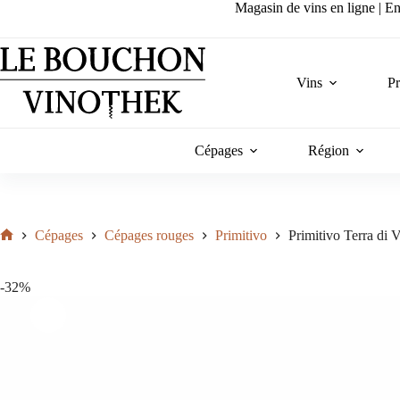
Passer
Magasin de vins en ligne | Ent
au
contenu
Vins
P
Cépages
Région
Cépages
Cépages rouges
Primitivo
Primitivo Terra di 
Accueil
-32%