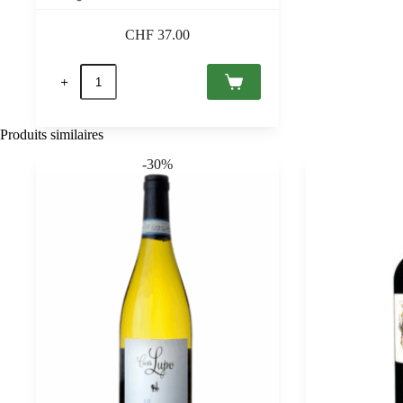
CHF
37.00
quantité
de
Villanyi
Franc
Premium
Produits similaires
2020
Lelovits
-30%
0,75