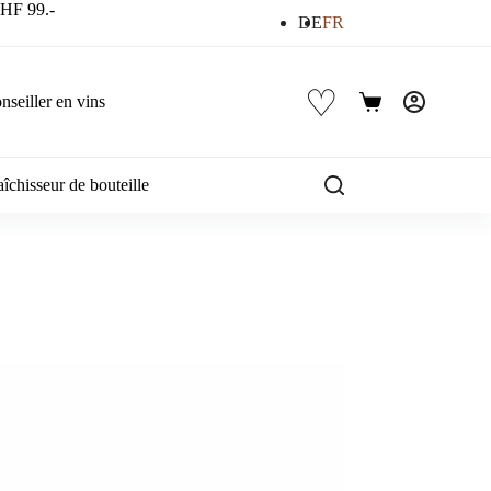
 CHF 99.-
DE
FR
♡
nseiller en vins
Panier
d’achat
îchisseur de bouteille