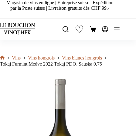
Passer
Magasin de vins en ligne | Entreprise suisse | Expédition
au
par la Poste suisse | Livraison gratuite dès CHF 99.-
contenu
♡
Panier
d’achat
Vins
Vins hongrois
Vins blancs hongrois
Accueil
Tokaj Furmint Medve 2022 Tokaj PDO, Sauska 0,75