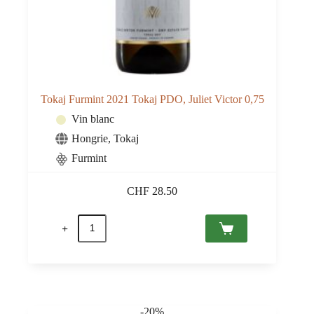
Tokaj Furmint 2021 Tokaj PDO, Juliet Victor 0,75
Vin blanc
Hongrie
,
Tokaj
Furmint
CHF
28.50
quantité
de
Tokaj
Furmint
2021
Tokaj
PDO,
Juliet
-20%