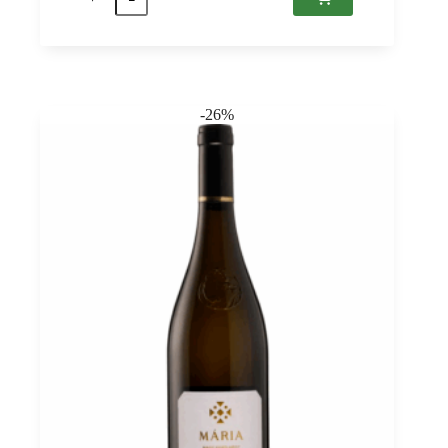
de
Szent
Tamás
Furmint
2020
Tokaj
PDO,
-26%
Ats
0,75