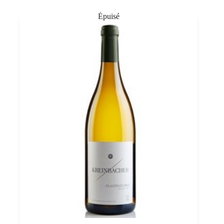
PDO,
Szepsy
0,5