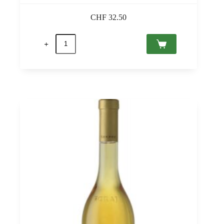
CHF
32.50
quantité
de
Sauska
Brut
Tokaj
PDO
0,75