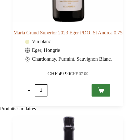
Maria Grand Superior 2023 Eger PDO, St Andrea 0,75
Vin blanc
Eger
,
Hongrie
Chardonnay, Furmint, Sauvignon Blanc.
CHF
49.90
CHF
67.00
Le
Le
prix
prix
quantité
initial
actuel
de
était :
est :
Maria
CHF 67.00.
CHF 49.90.
Grand
Superior
Produits similaires
2023
Eger
PDO,
St
Andrea
0,75