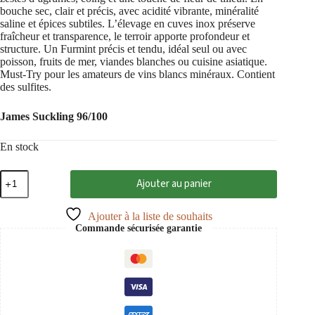
bouche sec, clair et précis, avec acidité vibrante, minéralité
saline et épices subtiles. L’élevage en cuves inox préserve
fraîcheur et transparence, le terroir apporte profondeur et
structure. Un Furmint précis et tendu, idéal seul ou avec
poisson, fruits de mer, viandes blanches ou cuisine asiatique.
Must-Try pour les amateurs de vins blancs minéraux. Contient
des sulfites.
James Suckling 96/100
En stock
quantité
Ajouter au panier
de
Tokaj
Furmint
Ajouter à la liste de souhaits
Medve
Commande sécurisée garantie
2022
Tokaj
PDO,
Sauska
0,75