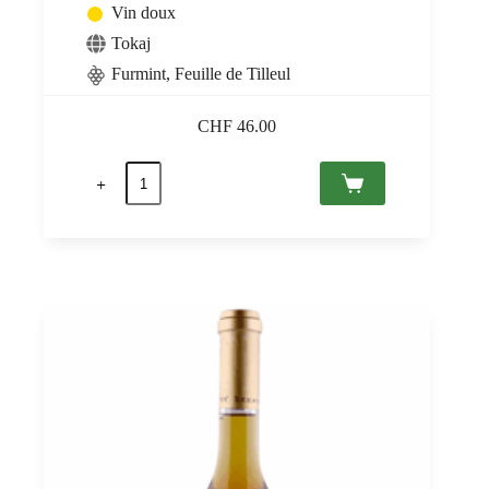
Vin doux
Tokaj
Furmint, Feuille de Tilleul
CHF
46.00
quantité
de
Tokaji
Aszú
5
Puttonyos
2016
Tokaj
PDO,
Grof
Degenfeld
0,5