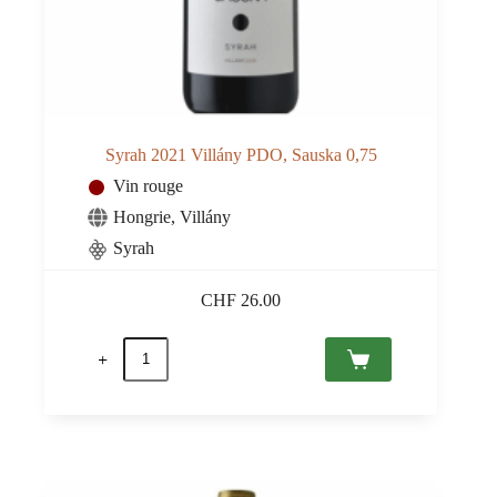
Syrah 2021 Villány PDO, Sauska 0,75
Vin rouge
Hongrie
,
Villány
Syrah
CHF
26.00
quantité
de
Syrah
2021
Villány
PDO,
Sauska
0,75