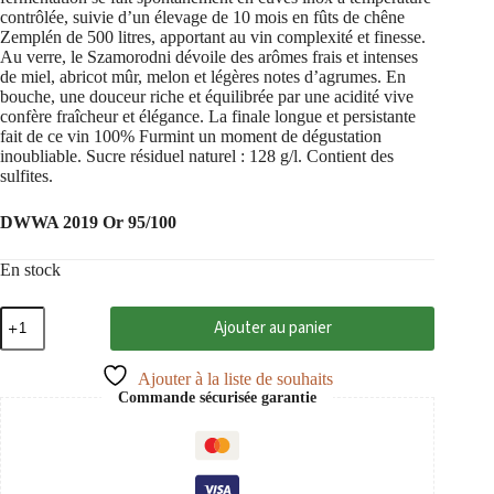
contrôlée, suivie d’un élevage de 10 mois en fûts de chêne
Zemplén de 500 litres, apportant au vin complexité et finesse.
Au verre, le Szamorodni dévoile des arômes frais et intenses
de miel, abricot mûr, melon et légères notes d’agrumes. En
bouche, une douceur riche et équilibrée par une acidité vive
confère fraîcheur et élégance. La finale longue et persistante
fait de ce vin 100% Furmint un moment de dégustation
inoubliable. Sucre résiduel naturel : 128 g/l. Contient des
sulfites.
DWWA 2019 Or 95/100
En stock
quantité
Ajouter au panier
de
Tokaji
Szamorodni
Ajouter à la liste de souhaits
2022
Commande sécurisée garantie
Tokaj
PDO,
Grof
Degenfeld
0,5