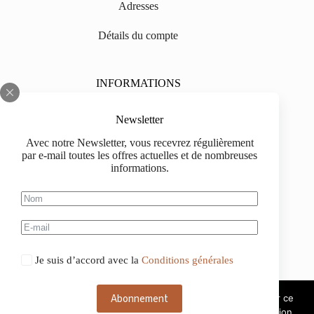
Adresses
Détails du compte
INFORMATIONS
Sur nous
Newsletter
Impressum
Avec notre Newsletter, vous recevrez régulièrement
par e-mail toutes les offres actuelles et de nombreuses
Livraison
informations.
Informations d'achat
Information de paiement
Je suis d’accord avec la
Conditions générales
Abonnement
Ce site web utilise des cookies. Si vous continuez à utiliser ce
site web, nous considérons que vous acceptez leur utilisation.