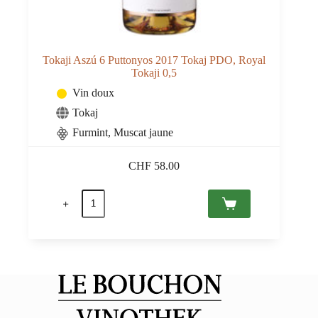
Tokaji Aszú 6 Puttonyos 2017 Tokaj PDO, Royal
Tokaji 0,5
Vin doux
Tokaj
Furmint
,
Muscat jaune
CHF
58.00
quantité
de
Tokaji
Aszú
6
Puttonyos
2017
Tokaj
PDO,
Royal
Tokaji