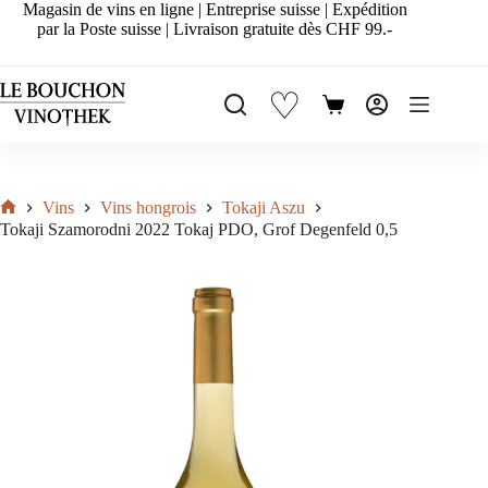
Passer
Magasin de vins en ligne | Entreprise suisse | Expédition
au
par la Poste suisse | Livraison gratuite dès CHF 99.-
contenu
♡
Panier
d’achat
Vins
Vins hongrois
Tokaji Aszu
Accueil
Tokaji Szamorodni 2022 Tokaj PDO, Grof Degenfeld 0,5