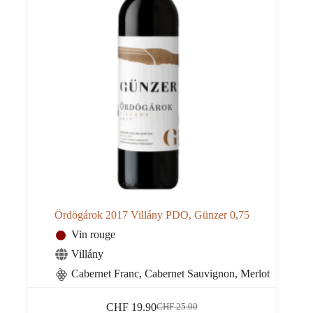
Ördögárok 2017 Villány PDO, Günzer 0,75
Vin rouge
Villány
Cabernet Franc, Cabernet Sauvignon, Merlot
CHF
19.90
CHF
25.00
Le
Le