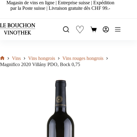
Passer
Magasin de vins en ligne | Entreprise suisse | Expédition
au
par la Poste suisse | Livraison gratuite dès CHF 99.-
contenu
♡
Panier
d’achat
Vins
Vins hongrois
Vins rouges hongrois
Accueil
Magnifico 2020 Villány PDO, Bock 0,75