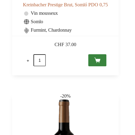
Kreinbacher Prestige Brut, Somló PDO 0,75
Vin mousseux
Somlo
Furmint, Chardonnay
CHF
37.00
quantité
de
Kreinbacher
Prestige
Brut,
Somló
PDO
0,75
-20%