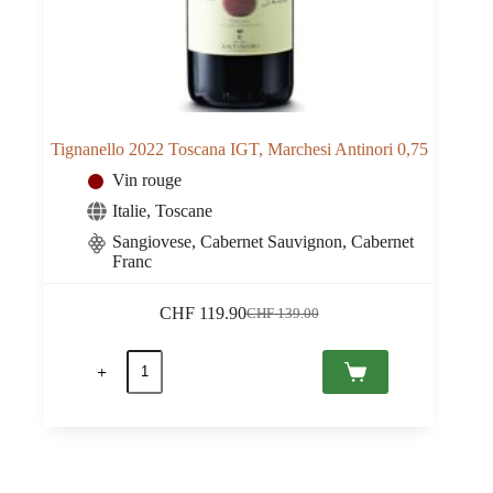
Tignanello 2022 Toscana IGT, Marchesi Antinori 0,75
Vin rouge
Italie
,
Toscane
Sangiovese, Cabernet Sauvignon, Cabernet
Franc
CHF
119.90
CHF
139.00
Le
Le
prix
prix
quantité
initial
actuel
de
était :
est :
Tignanello
CHF 139.00.
CHF 119.90.
2022
Toscana
IGT,
Marchesi
Antinori