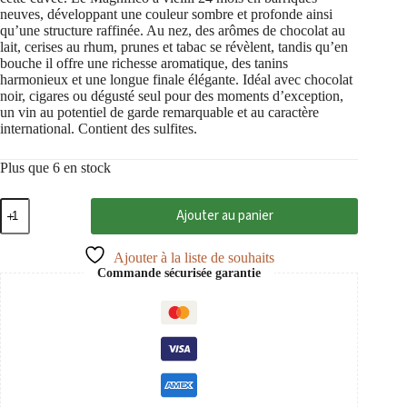
neuves, développant une couleur sombre et profonde ainsi
qu’une structure raffinée. Au nez, des arômes de chocolat au
lait, cerises au rhum, prunes et tabac se révèlent, tandis qu’en
bouche il offre une richesse aromatique, des tanins
harmonieux et une longue finale élégante. Idéal avec chocolat
noir, cigares ou dégusté seul pour des moments d’exception,
un vin au potentiel de garde remarquable et au caractère
international. Contient des sulfites.
Plus que 6 en stock
quantité
Ajouter au panier
de
Magnifico
2020
Ajouter à la liste de souhaits
Villány
Commande sécurisée garantie
PDO,
Bock
0,75