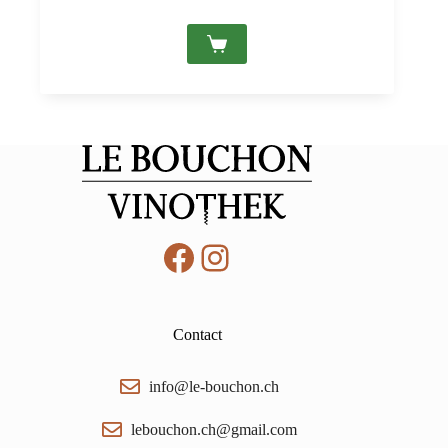
prix
prix
initial
actuel
était :
est :
CHF 25.00.
CHF 19.90.
Facebook
Instagram
Contact
info@le-bouchon.ch
lebouchon.ch@gmail.com