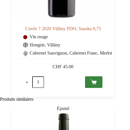
Cuvée 7 2020 Villány PDO, Sauska 0,75
Vin rouge
Hongrie
,
Villány
Cabernet Sauvignon, Cabernet Franc, Merlot
CHF
45.00
quantité
de
Cuvée
7
2020
Produits similaires
Villány
PDO,
Sauska
0,75