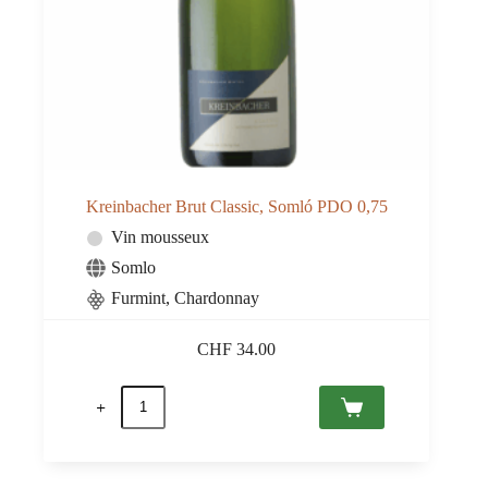
Kreinbacher Brut Classic, Somló PDO 0,75
Vin mousseux
Somlo
Furmint, Chardonnay
CHF
34.00
quantité
de
Kreinbacher
Brut
Classic,
Somló