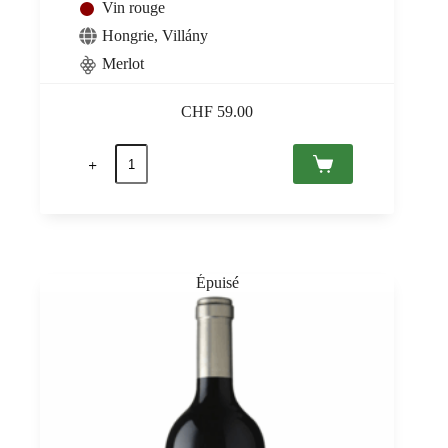
Vin rouge
Hongrie
,
Villány
Merlot
CHF
59.00
quantité
de
Merlot
Kopar
2018
Villány
PDO,
Sauska
0,75