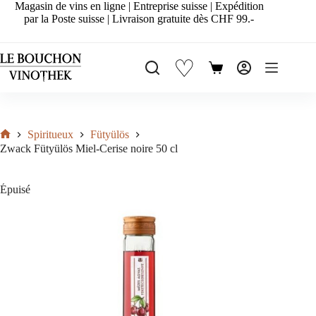
Passer
Magasin de vins en ligne | Entreprise suisse | Expédition
au
par la Poste suisse | Livraison gratuite dès CHF 99.-
contenu
♡
Panier
d’achat
Spiritueux
Fütyülös
Accueil
Zwack Fütyülös Miel-Cerise noire 50 cl