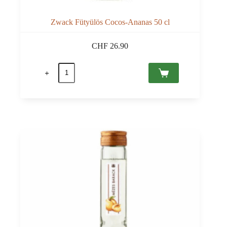
Zwack Fütyülös Cocos-Ananas 50 cl
CHF
26.90
quantité
de
Zwack
Fütyülös
Cocos-
Ananas
50
cl