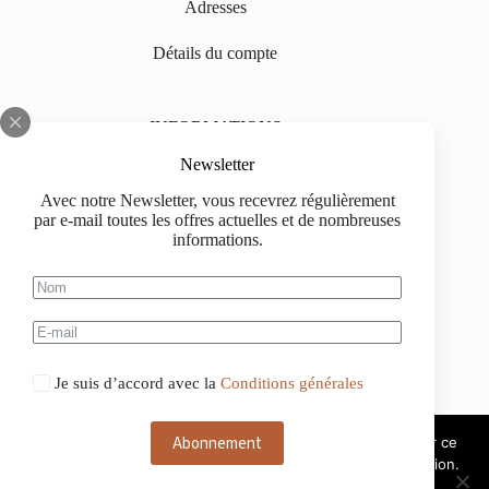
Adresses
Détails du compte
INFORMATIONS
Sur nous
Newsletter
Avec notre Newsletter, vous recevrez régulièrement
Impressum
par e-mail toutes les offres actuelles et de nombreuses
informations.
Livraison
Informations d'achat
Information de paiement
Je suis d’accord avec la
Conditions générales
Abonnement
Ce site web utilise des cookies. Si vous continuez à utiliser ce
site web, nous considérons que vous acceptez leur utilisation.