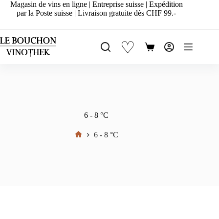
Passer
Magasin de vins en ligne | Entreprise suisse | Expédition
au
par la Poste suisse | Livraison gratuite dès CHF 99.-
contenu
♡
Panier
d’achat
6 - 8 °C
6 - 8 °C
Accueil