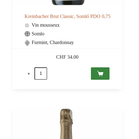
Kreinbacher Brut Classic, Somló PDO 0,75
Vin mousseux
Somlo
Furmint, Chardonnay
CHF
34.00
quantité
de
Kreinbacher
Brut
Classic,
Somló
PDO
0,75