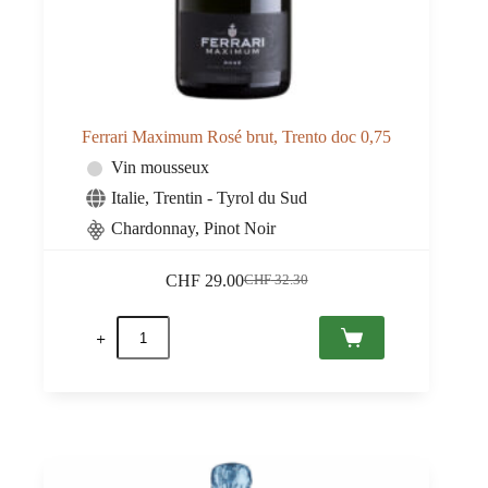
Ferrari Maximum Rosé brut, Trento doc 0,75
Vin mousseux
Italie
,
Trentin - Tyrol du Sud
Chardonnay, Pinot Noir
CHF
29.00
CHF
32.30
Le
Le
prix
prix
quantité
initial
actuel
de
était :
est :
Ferrari
CHF 32.30.
CHF 29.00.
Maximum
Rosé
brut,
Trento
doc
0,75