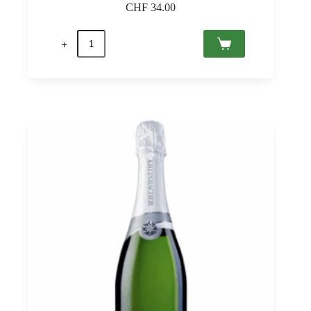
CHF
34.00
quantité
de
Kreinbacher
Brut
Nature,
Somló
PDO
0,75