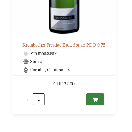
Kreinbacher Prestige Brut, Somló PDO 0,75
Vin mousseux
Somlo
Furmint, Chardonnay
CHF
37.00
quantité
de
Kreinbacher
Prestige
Brut,
Somló
PDO
0,75