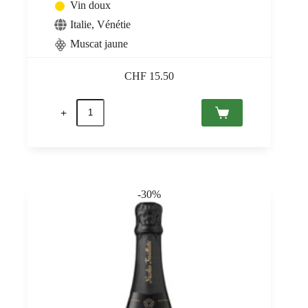
Vin doux
Italie
,
Vénétie
Muscat jaune
CHF
15.50
quantité
de
Moscato
dolce
Spumante,
Paladin
0,75
-30%