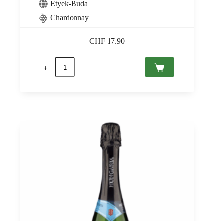
Etyek-Buda
Chardonnay
CHF
17.90
quantité
de
Hungaria
Extra
Dry,
Etyek-
Buda
PDO
0,75