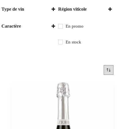
Type de vin
Région viticole
Vin doux
Champagne
Vin mousseux
Émilie-Romagne
Caractère
En promo
Etyek-Buda
Sec
France
Hongrie
En stock
Italie
Somlo
Tokaj
Trentin - Tyrol du Sud
Vénétie