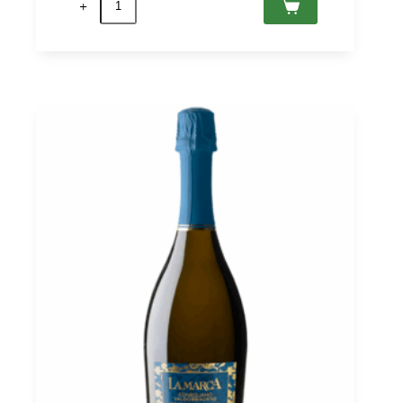
de
Prosecco
Rosé
DOC
Extra
Dry
Millesimato
La
Marca
0,75