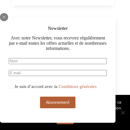
Superiore
DOCG
Extra
Dry
Millesimato
La
Newsletter
Marca
0,75
Avec notre Newsletter, vous recevrez régulièrement
par e-mail toutes les offres actuelles et de nombreuses
informations.
Je suis d’accord avec la
Conditions générales
Abonnement
Ce site web utilise des cookies. Si vous continuez à utiliser ce
site web, nous considérons que vous acceptez leur utilisation.
OK