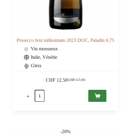
Prosecco brut millesimato 2023 DOC, Paladin 0,75
Vin mousseux
Italie
,
Vénétie
Glera
CHF
12.50
CHF
17.90
Le
Le
prix
prix
quantité
initial
actuel
de
était :
est :
Prosecco
CHF 17.90.
CHF 12.50.
brut
millesimato
2023
DOC,
Paladin
-20%
0,75