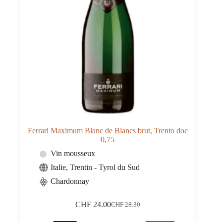
Ferrari Maximum Blanc de Blancs brut, Trento doc
0,75
Vin mousseux
Italie
,
Trentin - Tyrol du Sud
Chardonnay
CHF
24.00
CHF
28.30
Le
Le
prix
prix