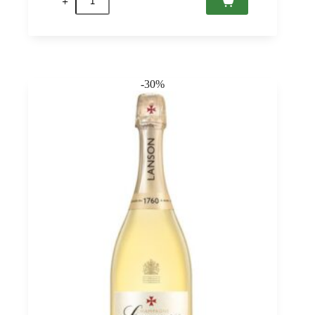
de
Borgofulvia
Alcol
Zero,
Il
Poggiarello
-30%