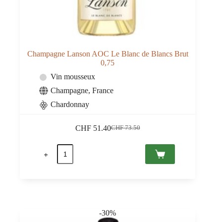
Champagne Lanson AOC Le Blanc de Blancs Brut
0,75
Vin mousseux
Champagne
,
France
Chardonnay
CHF
51.40
CHF
73.50
Le
Le
prix
prix
quantité
initial
actuel
de
était :
est :
Champagne
CHF 73.50.
CHF 51.40.
Lanson
AOC
Le
Blanc
de
-30%
Blancs