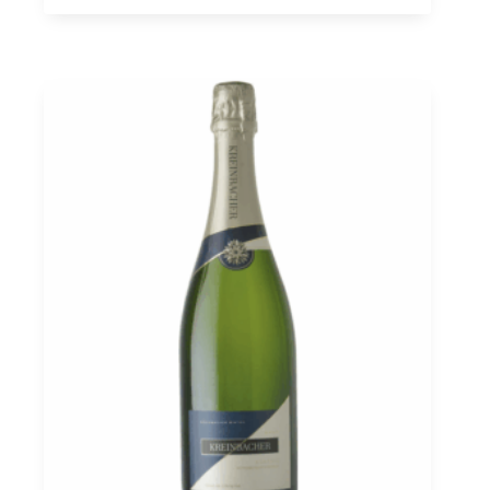
Grande
Cuvée
Brut,
Etyek-
Buda
PDO
0,75