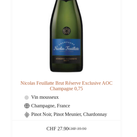
Nicolas Feuillatte Brut Réserve Exclusive AOC
Champagne 0,75
Vin mousseux
Champagne
,
France
Pinot Noir, Pinot Meunier, Chardonnay
CHF
27.90
CHF
39.90
Le
Le
prix
prix