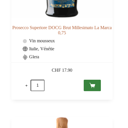
Prosecco Superiore DOCG Brut Millesimato La Marca
0,75
Vin mousseux
Italie
,
Vénétie
Glera
CHF
17.90
quantité
de
Prosecco
Superiore
DOCG
Brut
Millesimato
La
Marca
0,75