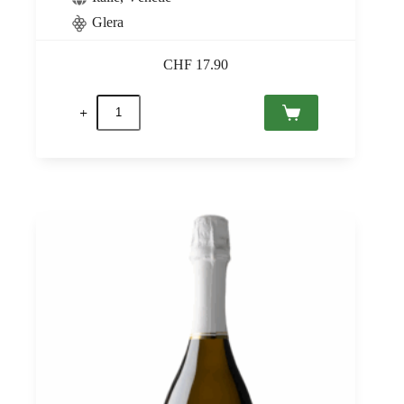
Glera
CHF
17.90
quantité
de
Prosecco
Superiore
DOCG
Cuvée
Dry
La
Marca
0,75