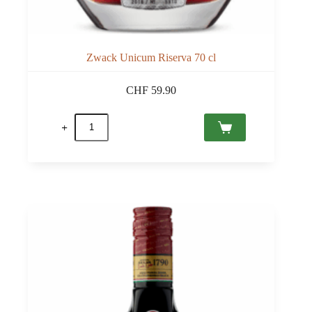
Zwack Unicum Riserva 70 cl
CHF
59.90
quantité
de
Zwack
Unicum
Riserva
70
cl