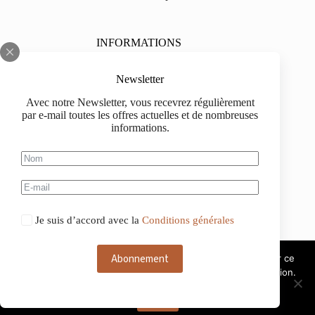
INFORMATIONS
Sur nous
Newsletter
Impressum
Avec notre Newsletter, vous recevrez régulièrement
par e-mail toutes les offres actuelles et de nombreuses
Livraison
informations.
Informations d'achat
Information de paiement
Je suis d’accord avec la
Conditions générales
Abonnement
Ce site web utilise des cookies. Si vous continuez à utiliser ce
site web, nous considérons que vous acceptez leur utilisation.
Deutsch
Français
OK
Italiano