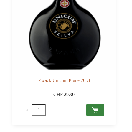
Zwack Unicum Prune 70 cl
CHF
29.90
quantité
de
Zwack
Unicum
Prune
70