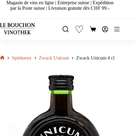
Passer
Magasin de vins en ligne | Entreprise suisse | Expédition
au
par la Poste suisse | Livraison gratuite dès CHF 99.-
contenu
♡
Panier
d’achat
Spiritueux
Zwack Unicum
Zwack Unicum 4 cl
Accueil