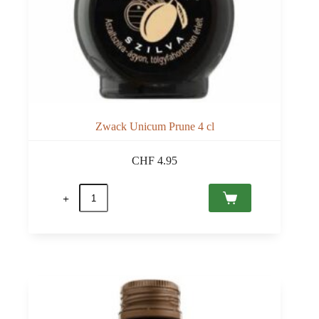
Zwack Unicum Prune 4 cl
CHF
4.95
quantité
de
Zwack
Unicum
Prune
4
cl