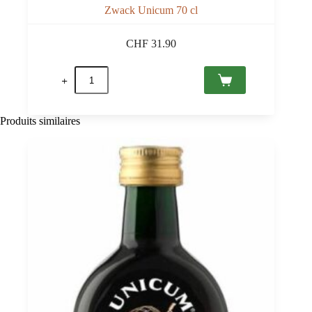
Zwack Unicum 70 cl
CHF
31.90
quantité
de
Zwack
Unicum
70
Produits similaires
cl