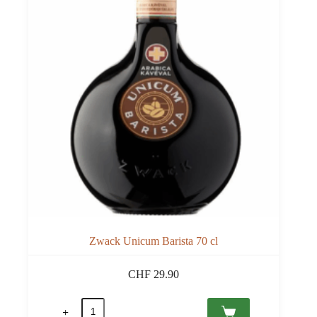
Zwack Unicum Barista 70 cl
CHF
29.90
quantité
de