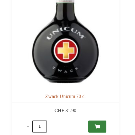
Zwack Unicum 70 cl
CHF
31.90
quantité
de
Zwack