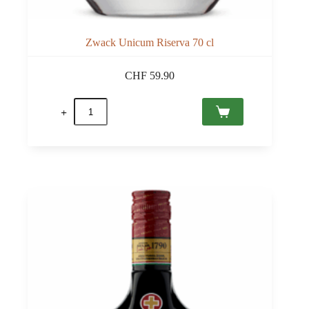
Zwack Unicum Riserva 70 cl
CHF
59.90
quantité
de
Zwack
Unicum
Riserva
70
cl