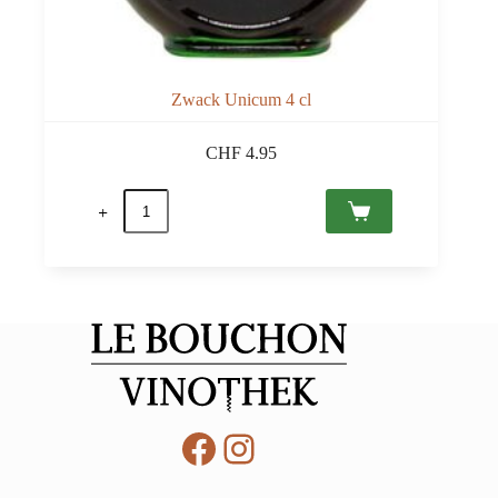
Zwack Unicum 4 cl
CHF
4.95
quantité
de
Zwack
Unicum
4
cl
Facebook
Instagram