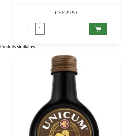
CHF
29.90
quantité
de
Zwack
Unicum
Barista
Produits similaires
70
cl