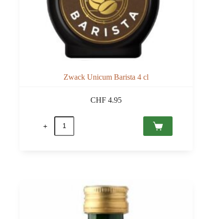
Zwack Unicum Barista 4 cl
CHF
4.95
quantité
de
Zwack
Unicum
Barista
4
cl