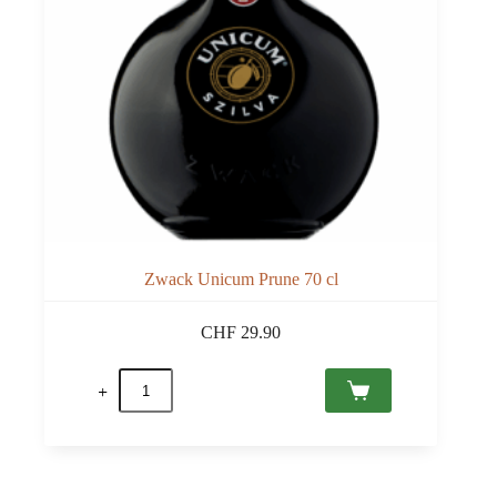
Zwack Unicum Prune 70 cl
CHF
29.90
quantité
de
Zwack
Unicum
Prune
70
cl