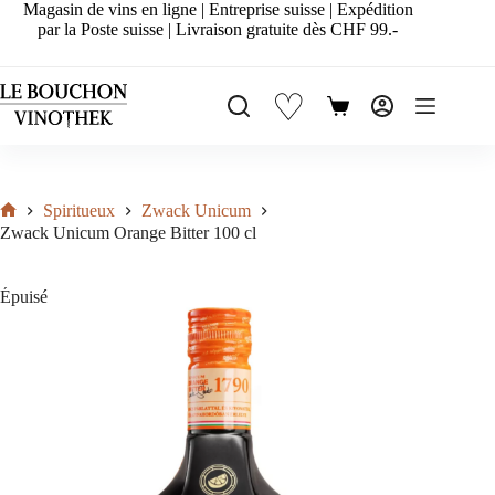
Passer
Magasin de vins en ligne | Entreprise suisse | Expédition
au
par la Poste suisse | Livraison gratuite dès CHF 99.-
contenu
♡
Panier
d’achat
Spiritueux
Zwack Unicum
Accueil
Zwack Unicum Orange Bitter 100 cl