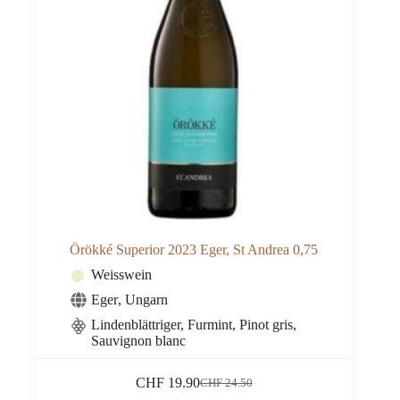
Örökké Superior 2023 Eger, St Andrea 0,75
Weisswein
Eger
,
Ungarn
Lindenblättriger, Furmint, Pinot gris,
Sauvignon blanc
CHF
19.90
CHF
24.50
Ursprünglicher
Aktueller