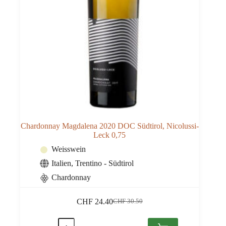
Chardonnay Magdalena 2020 DOC Südtirol, Nicolussi-
Leck 0,75
Weisswein
Italien
,
Trentino - Südtirol
Chardonnay
CHF
24.40
CHF
30.50
Ursprünglicher
Aktueller
Preis
Preis
Chardonnay
war:
ist: