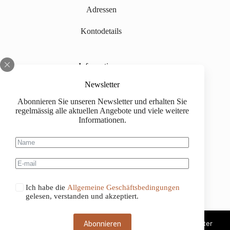
Adressen
Kontodetails
Informationen
Über uns
Newsletter
Abonnieren Sie unseren Newsletter und erhalten Sie
Impressum
regelmässig alle aktuellen Angebote und viele weitere
Informationen.
Versand
Kaufinformationen
Allgemeine Geschäftsbedingungen
Ich habe die
Allgemeine Geschäftsbedingungen
gelesen, verstanden und akzeptiert.
Abonnieren
Diese Website benutzt Cookies. Wenn du die Website weiter