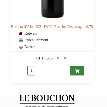
Barbera d’Alba 2021 DOC, Rocche Costamagna 0,75
Rotwein
Italien
,
Piemont
Barbera
CHF
15.50
CHF
19.80
Ursprünglicher
Aktueller
Preis
Preis
Barbera
war:
ist:
d'Alba
CHF 19.80
CHF 15.50.
2021
DOC,
Rocche
Costamagna
0,75
Menge