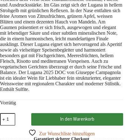
und Ausdrucksstärke. Im Glas zeigt sich der Lugana in hellem
Strohgelb mit grünlichen Reflexen. In der Nase entfalten sich
feine Aromen von Zitrusfrüchten, grünem Apfel, weissen
Blüten und einem dezenten Hauch von Mandeln. Am
Gaumen präsentiert er sich frisch, ausgewogen und elegant
mit lebendiger Säure und einer subtilen mineralischen Note,
die in einem harmonischen, leicht mandelartigen Finale
ausklingt. Dieser Lugana eignet sich hervorragend als Aperitif
sowie als vielseitiger Speisenbegleiter und harmoniert
besonders gut mit Fischgerichten, Meeresfrüchten, hellem
Fleisch, Risotto und mediterranen Vorspeisen. Auch zu
vegetarischen Gerichten überzeugt er durch seine Frische und
Balance. Der Lugana 2025 DOC von Giuseppe Campagnola
ist ein idealer Wein für Liebhaber fein strukturierter, eleganter
Weissweine mit regionalem Charakter und moderner Stilistik.
Enthält Sulfite.
Vorrätig
Lugana
In den Warenkorb
2025
DOC
Giuseppe
Zur Wunschliste hinzufügen
Campagnola
Garantiert sicherer Checkout