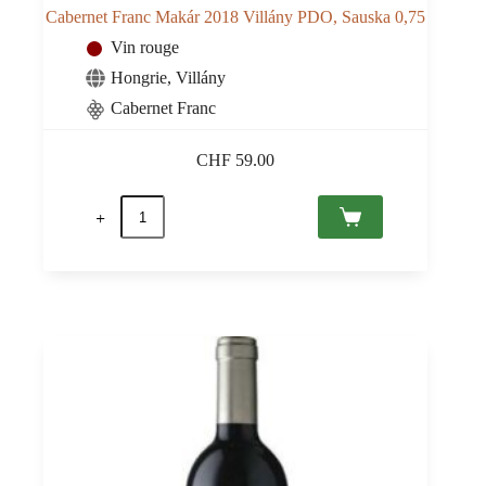
Cabernet Franc Makár 2018 Villány PDO, Sauska 0,75
Vin rouge
Hongrie
,
Villány
Cabernet Franc
CHF
59.00
quantité
de
Cabernet
Franc
Makár
2018
Villány
PDO,
Sauska
0,75