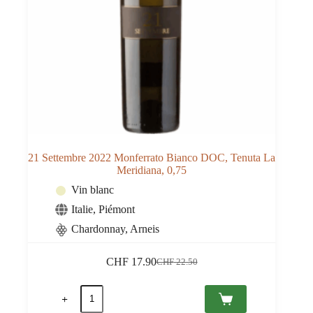
21 Settembre 2022 Monferrato Bianco DOC, Tenuta La
Meridiana, 0,75
Vin blanc
Italie
,
Piémont
Chardonnay, Arneis
CHF
17.90
CHF
22.50
Le
Le
prix
prix
quantité
initial
actuel
de
était :
est :