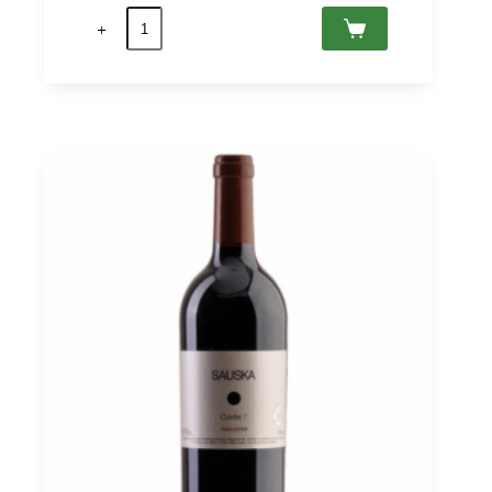
quantité
de
Merlot
Kopar
2018
Villány
PDO,
Sauska
0,75