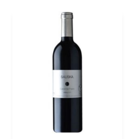
Superior
2022
St.
Andrea
0,75