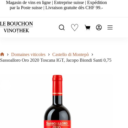
Passer
Magasin de vins en ligne | Entreprise suisse | Expédition
au
par la Poste suisse | Livraison gratuite dès CHF 99.-
contenu
♡
Panier
d’achat
Domaines viticoles
Castello di Montepò
Accueil
Sassoalloro Oro 2020 Toscana IGT, Jacopo Biondi Santi 0,75