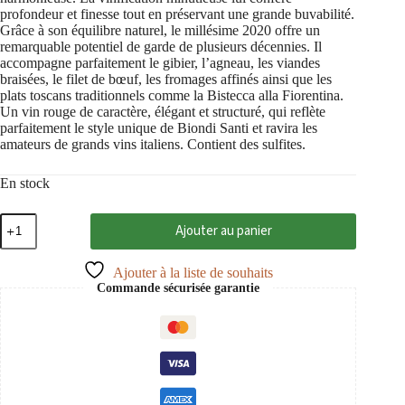
profondeur et finesse tout en préservant une grande buvabilité.
Grâce à son équilibre naturel, le millésime 2020 offre un
remarquable potentiel de garde de plusieurs décennies. Il
accompagne parfaitement le gibier, l’agneau, les viandes
braisées, le filet de bœuf, les fromages affinés ainsi que les
plats toscans traditionnels comme la Bistecca alla Fiorentina.
Un vin rouge de caractère, élégant et structuré, qui reflète
parfaitement le style unique de Biondi Santi et ravira les
amateurs de grands vins italiens. Contient des sulfites.
En stock
quantité
Ajouter au panier
de
Sassoalloro
Oro
Ajouter à la liste de souhaits
2020
Commande sécurisée garantie
Toscana
IGT,
Jacopo
Biondi
Santi
0,75