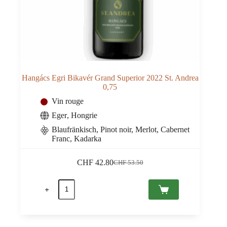
Hangács Egri Bikavér Grand Superior 2022 St. Andrea
0,75
Vin rouge
Eger
,
Hongrie
Blaufränkisch, Pinot noir, Merlot, Cabernet
Franc, Kadarka
CHF
42.80
CHF
53.50
Le
Le
prix
prix
quantité
initial
actuel
de
était :
est :
Hangács
CHF 53.50.
CHF 42.80.
Egri
Bikavér
Grand