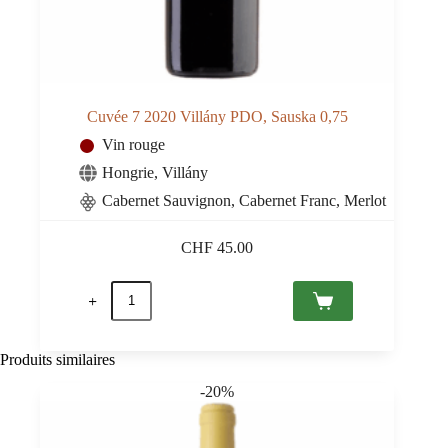
Cuvée 7 2020 Villány PDO, Sauska 0,75
Vin rouge
Hongrie
,
Villány
Cabernet Sauvignon, Cabernet Franc, Merlot
CHF
45.00
quantité
de
Cuvée
7
2020
Produits similaires
Villány
PDO,
-20%
Sauska
0,75