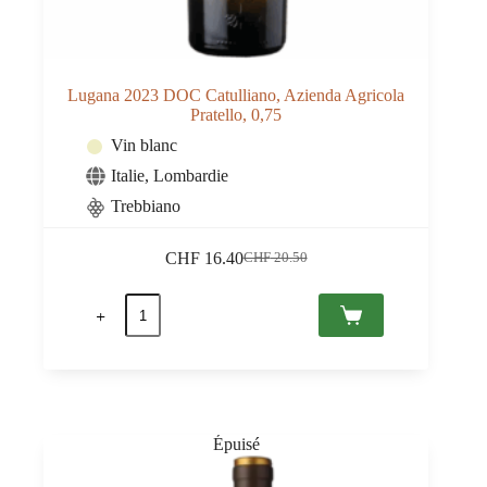
Lugana 2023 DOC Catulliano, Azienda Agricola
Pratello, 0,75
Vin blanc
Italie
,
Lombardie
Trebbiano
CHF
16.40
CHF
20.50
Le
Le
prix
prix
quantité
initial
actuel
de
était :
est :
Lugana
CHF 20.50.
CHF 16.40.
2023
DOC
Catulliano,
Azienda
Agricola
Pratello,
0,75