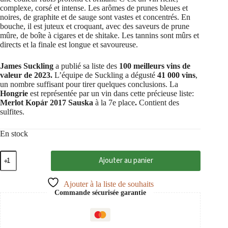
complexe, corsé et intense. Les arômes de prunes bleues et
noires, de graphite et de sauge sont vastes et concentrés. En
bouche, il est juteux et croquant, avec des saveurs de prune
mûre, de boîte à cigares et de shitake. Les tannins sont mûrs et
directs et la finale est longue et savoureuse.
James Suckling
a publié sa liste des
100 meilleurs vins de
valeur de 2023.
L’équipe de Suckling a dégusté
41 000 vins
,
un nombre suffisant pour tirer quelques conclusions. La
Hongrie
est représentée par un vin dans cette précieuse liste:
Merlot Kopár 2017 Sauska
à la 7e place
.
Contient des
sulfites.
En stock
quantité
Ajouter au panier
de
Merlot
Kopar
Ajouter à la liste de souhaits
2018
Commande sécurisée garantie
Villány
PDO,
Sauska
0,75