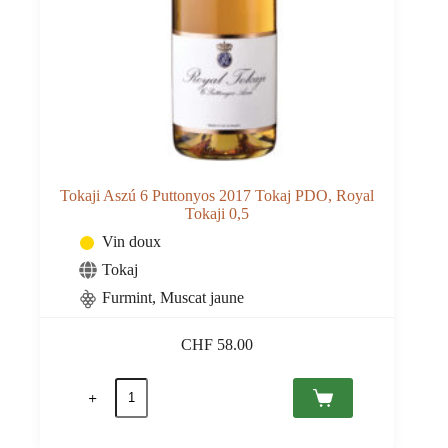
Tokaji Aszú 6 Puttonyos 2017 Tokaj PDO, Royal
Tokaji 0,5
Vin doux
Tokaj
Furmint
,
Muscat jaune
CHF
58.00
quantité
de
Tokaji
Aszú