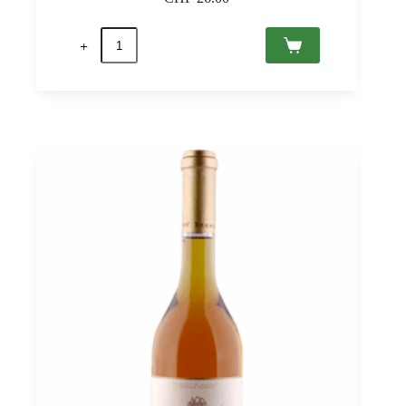
quantité
de
Syrah
2021
Villány
PDO,
Sauska
0,75