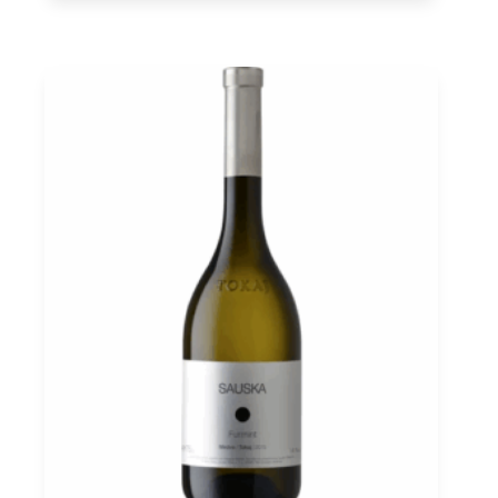
6
Puttonyos
2017
Tokaj
PDO,
Royal
Tokaji
0,5