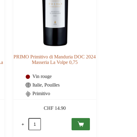
PRIMO Primitivo di Manduria DOC 2024
La
Masseria La Volpe 0,75
Vin rouge
Italie
,
Pouilles
Primitivo
CHF
14.90
quantité
de
PRIMO
Primitivo