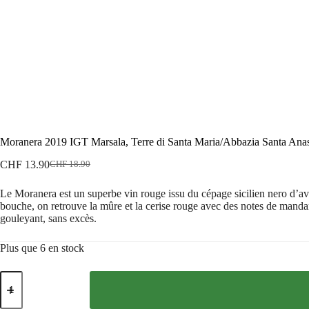
Moranera 2019 IGT Marsala, Terre di Santa Maria/Abbazia Santa Anas
CHF
13.90
CHF
18.90
Le
Le
prix
prix
Le Moranera est un superbe vin rouge issu du cépage sicilien nero d’av
initial
actuel
bouche, on retrouve la mûre et la cerise rouge avec des notes de mandarin
était :
est :
gouleyant, sans excès.
CHF 18.90.
CHF 13.90.
Plus que 6 en stock
quantité
de
Moranera