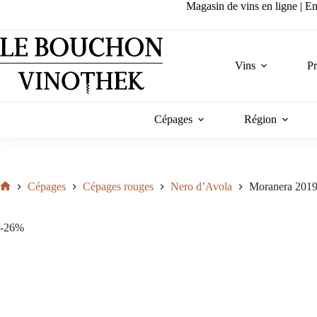
Passer
Magasin de vins en ligne | Ent
au
contenu
Vins
P
Cépages
Région
Cépages
Cépages rouges
Nero d’Avola
Moranera 2019 
Accueil
-26%