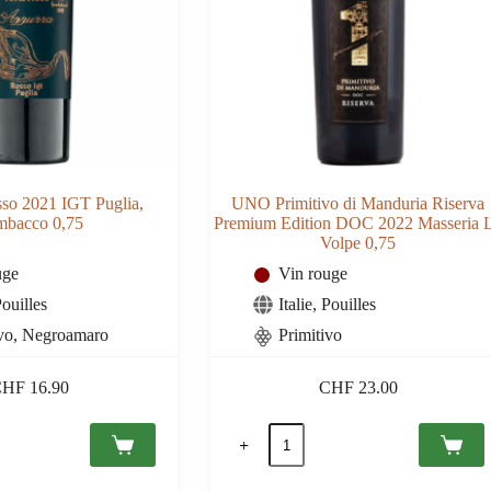
so 2021 IGT Puglia,
UNO Primitivo di Manduria Riserva
mbacco 0,75
Premium Edition DOC 2022 Masseria 
Volpe 0,75
uge
Vin rouge
ouilles
Italie
,
Pouilles
ivo, Negroamaro
Primitivo
CHF
16.90
CHF
23.00
quantité
de
UNO
Primitivo