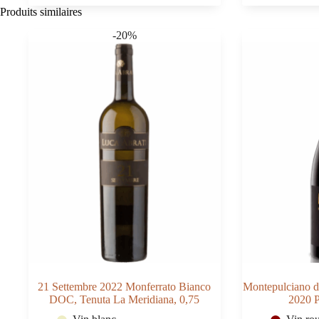
di
2021
Produits similaires
Manduria
IGT
Riserva
Puglia,
-20%
DOC
Tombacc
2022
0,75
Masseria
La
Volpe
0,75
21 Settembre 2022 Monferrato Bianco
Montepulciano 
DOC, Tenuta La Meridiana, 0,75
2020 P