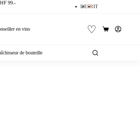
 CHF 99.-
DE
FR
IT
♡
nseiller en vins
Panier
d’achat
îchisseur de bouteille