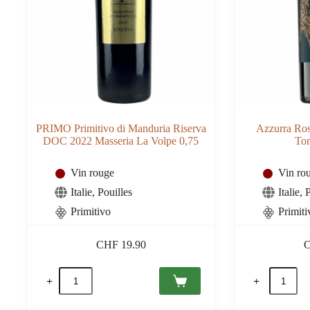
PRIMO Primitivo di Manduria Riserva
Azzurra Ros
DOC 2022 Masseria La Volpe 0,75
To
Vin rouge
Vin ro
Italie
,
Pouilles
Italie
,
P
Primitivo
Primit
CHF
19.90
quantité
quantité
de
de
PRIMO
Azzurra
Primitivo
Rosso