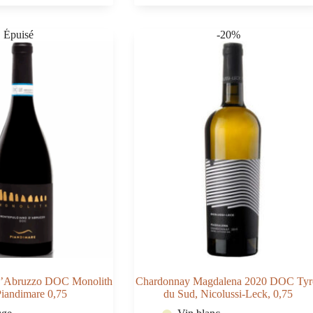
di
Manduria
Riserva
-20%
o
Premium
Edition
DOC
2022
Masseria
La
Volpe
0,75
d’Abruzzo DOC Monolith
Chardonnay Magdalena 2020 DOC Tyr
iandimare 0,75
du Sud, Nicolussi-Leck, 0,75