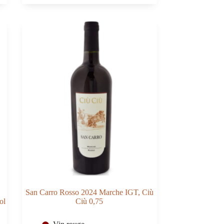
di
Manduria
DOC
2024
Masseria
La
Volpe
0,75
San Carro Rosso 2024 Marche IGT, Ciù
ol
Ciù 0,75