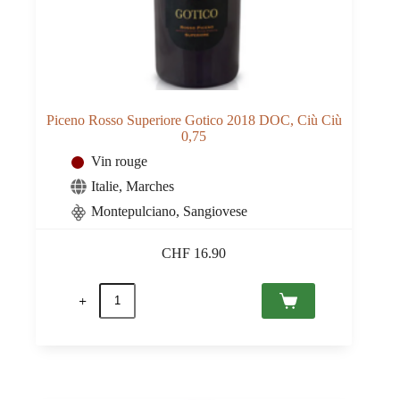
Piceno Rosso Superiore Gotico 2018 DOC, Ciù Ciù
0,75
Vin rouge
Italie
,
Marches
Montepulciano, Sangiovese
CHF
16.90
quantité
de
Piceno
Rosso
Superiore
Gotico
2018
DOC,