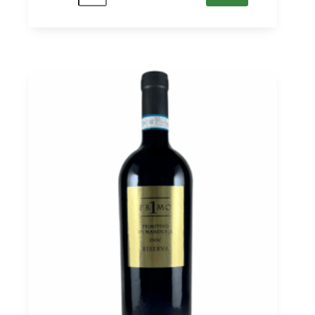
Azzurra
Rosso
2021
IGT
Puglia,
Tombacco
0,75