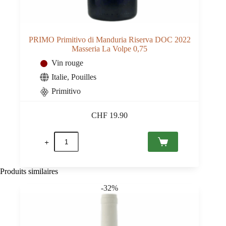
PRIMO Primitivo di Manduria Riserva DOC 2022
Masseria La Volpe 0,75
Vin rouge
Italie
,
Pouilles
Primitivo
CHF
19.90
quantité
de
PRIMO
Primitivo
di
Produits similaires
Manduria
Riserva
-32%
DOC
2022
Masseria
La