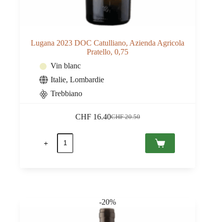
Lugana 2023 DOC Catulliano, Azienda Agricola
Pratello, 0,75
Vin blanc
Italie
,
Lombardie
Trebbiano
CHF
16.40
CHF
20.50
Le
Le
prix
prix
quantité
initial
actuel
de
était :
est :
Lugana
CHF 20.50.
CHF 16.40.
2023
DOC
Catulliano,
Azienda
Agricola
-20%
Pratello,
0,75