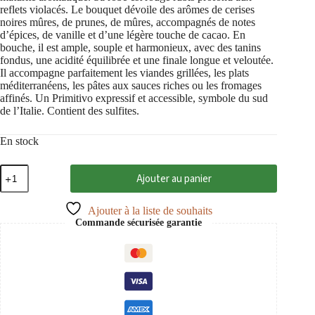
reflets violacés. Le bouquet dévoile des arômes de cerises
noires mûres, de prunes, de mûres, accompagnés de notes
d’épices, de vanille et d’une légère touche de cacao. En
bouche, il est ample, souple et harmonieux, avec des tanins
fondus, une acidité équilibrée et une finale longue et veloutée.
Il accompagne parfaitement les viandes grillées, les plats
méditerranéens, les pâtes aux sauces riches ou les fromages
affinés. Un Primitivo expressif et accessible, symbole du sud
de l’Italie. Contient des sulfites.
En stock
quantité
Ajouter au panier
de
PRIMO
Primitivo
Ajouter à la liste de souhaits
di
Commande sécurisée garantie
Manduria
DOC
2024
Masseria
La
Volpe
0,75