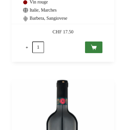
Vin rouge
Italie
,
Marches
Barbera
,
Sangiovese
CHF
17.50
quantité
de
San
Carro
Rosso
2024
Marche
IGT,
Ciù
Ciù
0,75