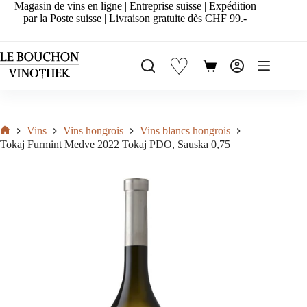
Passer
Magasin de vins en ligne | Entreprise suisse | Expédition
au
par la Poste suisse | Livraison gratuite dès CHF 99.-
contenu
♡
Panier
d’achat
Vins
Vins hongrois
Vins blancs hongrois
Accueil
Tokaj Furmint Medve 2022 Tokaj PDO, Sauska 0,75