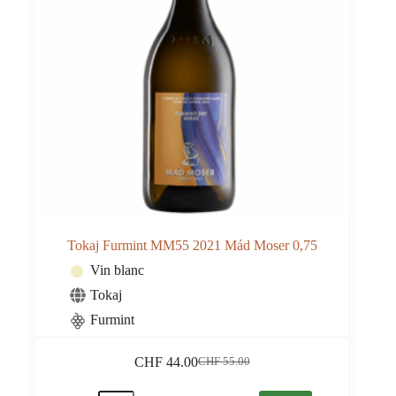
Tokaj Furmint MM55 2021 Mád Moser 0,75
Vin blanc
Tokaj
Furmint
CHF
44.00
CHF
55.00
Le
Le
prix
prix