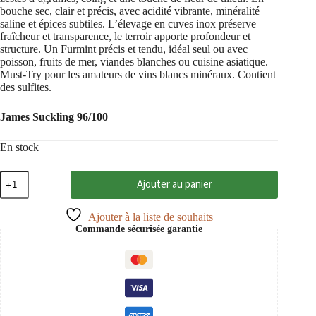
bouche sec, clair et précis, avec acidité vibrante, minéralité
saline et épices subtiles. L’élevage en cuves inox préserve
fraîcheur et transparence, le terroir apporte profondeur et
structure. Un Furmint précis et tendu, idéal seul ou avec
poisson, fruits de mer, viandes blanches ou cuisine asiatique.
Must-Try pour les amateurs de vins blancs minéraux. Contient
des sulfites.
James Suckling 96/100
En stock
quantité
Ajouter au panier
de
Tokaj
Furmint
Ajouter à la liste de souhaits
Medve
Commande sécurisée garantie
2022
Tokaj
PDO,
Sauska
0,75