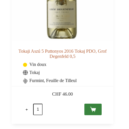
Tokaji Aszú 5 Puttonyos 2016 Tokaj PDO, Grof
Degenfeld 0,5
Vin doux
Tokaj
Furmint, Feuille de Tilleul
CHF
46.00
quantité
de
Tokaji
Aszú
5