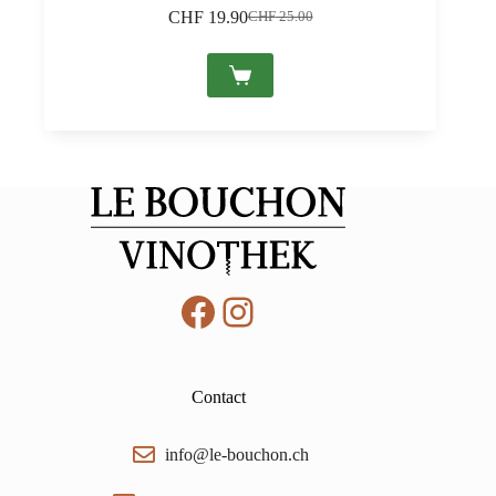
CHF
19.90
CHF
25.00
Le
Le
prix
prix
initial
actuel
était :
est :
CHF 25.00.
CHF 19.90.
Facebook
Instagram
Contact
info@le-bouchon.ch