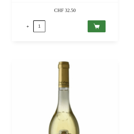
CHF
32.50
quantité
de
Sauska
Brut
Tokaj
PDO
0,75