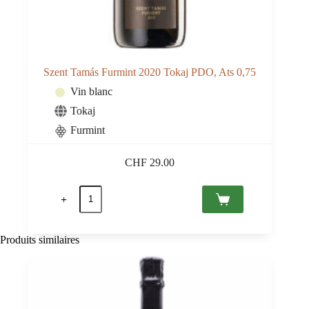
Szent Tamás Furmint 2020 Tokaj PDO, Ats 0,75
Vin blanc
Tokaj
Furmint
CHF
29.00
quantité
de
Szent
Tamás
Furmint
Produits similaires
2020
Tokaj
PDO,
Ats
0,75