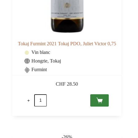
Tokaj Furmint 2021 Tokaj PDO, Juliet Victor 0,75
Vin blanc
Hongrie
,
Tokaj
Furmint
CHF
28.50
quantité
de
Tokaj
Furmint
2021
Tokaj
PDO,
Juliet
-26%