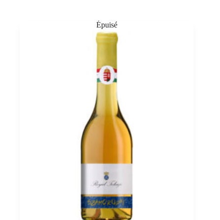
Puttonyos
2016
Tokaj
PDO,
Grof
Degenfeld
0,5