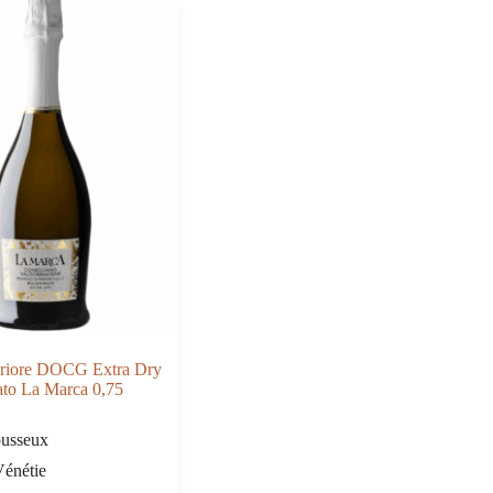
eriore DOCG Extra Dry
ato La Marca 0,75
usseux
énétie