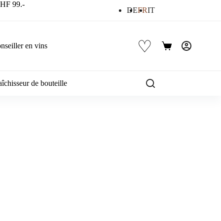
 CHF 99.-
DE
FR
IT
♡
nseiller en vins
Panier
d’achat
îchisseur de bouteille