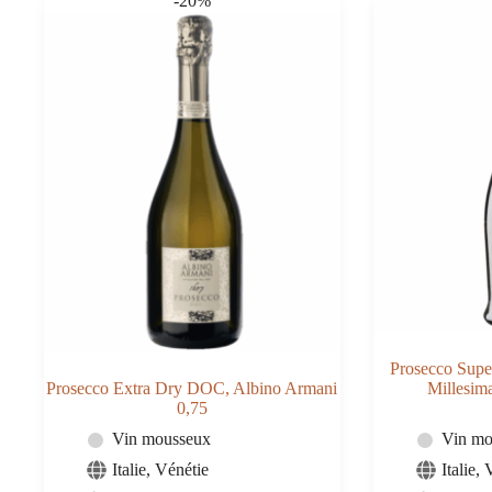
-20%
Prosecco Sup
Prosecco Extra Dry DOC, Albino Armani
Millesim
0,75
Vin mousseux
Vin mo
Italie
,
Vénétie
Italie
,
V