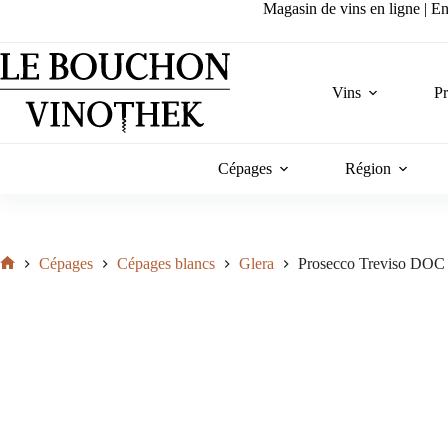
Passer
Magasin de vins en ligne | Ent
au
contenu
Vins
P
Cépages
Région
Cépages
Cépages blancs
Glera
Prosecco Treviso DOC 
Accueil