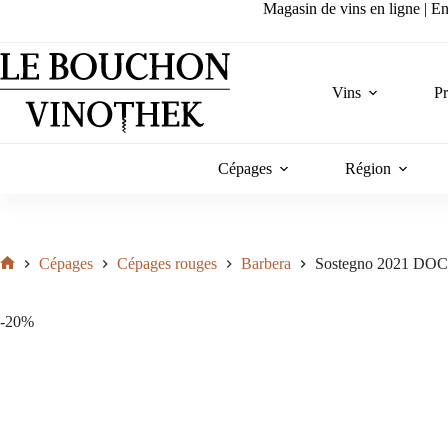
Passer
Magasin de vins en ligne | Ent
au
contenu
Vins
P
Cépages
Région
Cépages
Cépages rouges
Barbera
Sostegno 2021 DOC P
Accueil
-20%