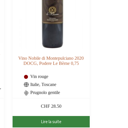
a
Vino Nobile di Montepulciano 2020
DOCG, Podere Le Bèrne 0,75
Vin rouge
Italie
,
Toscane
,
Prugnolo gentile
CHF
28.50
Lire la suite