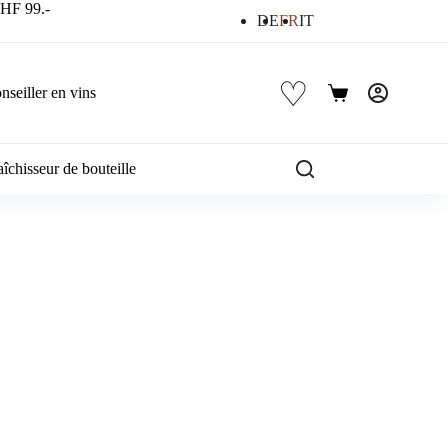
 CHF 99.-
DE
FR
IT
♡
nseiller en vins
Panier
d’achat
îchisseur de bouteille