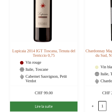
Lupicaia 2014 IGT Toscana, Tenuta del
Chardonnay Ma
Terriccio 0,75
du Sud, N
Vin rouge
Vin bl
Italie
,
Toscane
Italie
,
T
Cabernet Sauvignon, Petit
Verdot
Chard
CHF
99.00
CHF
quantité
Lire la suite
de
Chardon