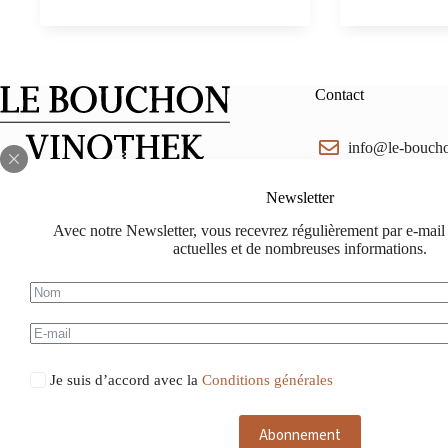
Magdale
2020
DOC
Tyrol
du
Contact
Sud,
Nicoluss
Leck,
info@le-bouch
0,75
Facebook
Instagram
lebouchon.ch@
Newsletter
Avec notre Newsletter, vous recevrez régulièrement par e-mail t
078 714 88 88
actuelles et de nombreuses informations.
Je suis d’accord avec la
Conditions générales
Abonnement