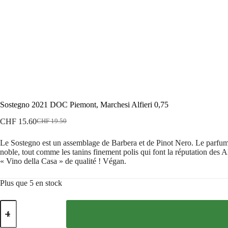
Sostegno 2021 DOC Piemont, Marchesi Alfieri 0,75
CHF
15.60
CHF
19.50
Le
Le
prix
prix
Le Sostegno est un assemblage de Barbera et de Pinot Nero. Le parfum rap
initial
actuel
noble, tout comme les tanins finement polis qui font la réputation des A
était :
est :
« Vino della Casa » de qualité ! Végan.
CHF 19.50.
CHF 15.60.
Plus que 5 en stock
quantité
de
Sostegno