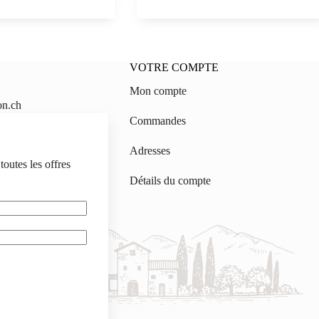
CHF 30.50.
CHF 24.40.
na
Bianco
Non-
Alcoholic,
Azienda
Agricola
VOTRE COMPTE
Casa
i-
Emma
Mon compte
0,75
on.ch
Commandes
gmail.com
Adresses
outes les offres
Détails du compte