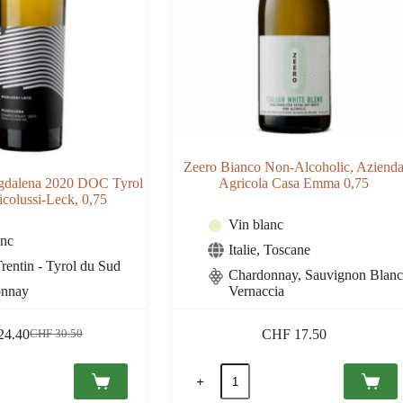
Zeero Bianco Non-Alcoholic, Aziend
gdalena 2020 DOC Tyrol
Agricola Casa Emma 0,75
icolussi-Leck, 0,75
Vin blanc
anc
Italie
,
Toscane
rentin - Tyrol du Sud
Chardonnay, Sauvignon Blanc
onnay
Vernaccia
24.40
CHF
17.50
CHF
30.50
Le
Le
prix
prix
quantité
initial
actuel
de
était :
est :
nay
Zeero